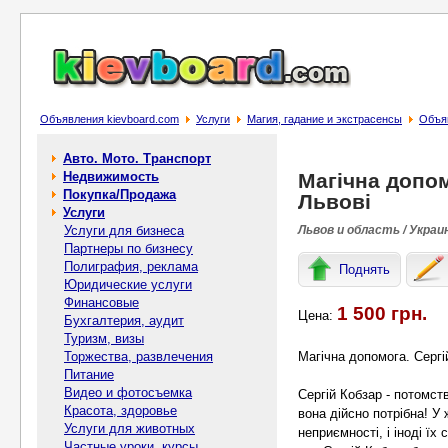
Объявления kievboard.com
Услуги
Магия, гадание и экстрасенсы
Объяв
Авто. Мото. Транспорт
Недвижимость
Магічна допом
Покупка/Продажа
Львові
Услуги
Услуги для бизнеса
Львов и область / Украи
Партнеры по бизнесу
Полиграфия, реклама
Поднять
Юридические услуги
Финансовые
1 500 грн.
Цена:
Бухгалтерия, аудит
Туризм, визы
Торжества, развлечения
Магічна допомога. Сергі
Питание
Видео и фотосъемка
Сергій Кобзар - потомст
Красота, здоровье
вона дійсно потрібна! У
Услуги для животных
неприємності, і іноді їх
Частные уроки, курсы