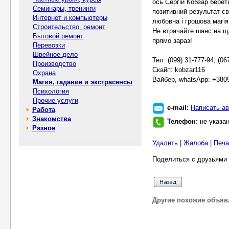
ось Сергій Кобзар береть
Семинары, тренинги
позитивний результат св
Интернет и компьютеры
любовна і грошова магія,
Строительство, ремонт
Не втрачайте шанс на щ
Бытовой ремонт
прямо зараз!
Перевозки
Швейное дело
Тел: (099) 31-777-94, (06
Производство
Скайп: kobzar116
Охрана
Вайбер, whatsApp: +380
Магия, гадание и экстрасенсы
Психология
Прочие услуги
e-mail:
Написать ав
Работа
Знакомства
Телефон:
не указа
Разное
Удалить
|
Жалоба
|
Печа
Поделиться с друзьями 
Другие похожие объяв