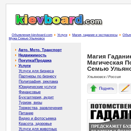
Объявления kievboard.com
Услуги
Магия, гадание и экстрасенсы
Объя
Мужа Семью Ульяновск
Авто. Мото. Транспорт
Недвижимость
Магия Гадани
Покупка/Продажа
Магическая П
Услуги
Семью Ульян
Услуги для бизнеса
Партнеры по бизнесу
Ульяновск / Россия
Полиграфия, реклама
Юридические услуги
Поднять
Финансовые
Бухгалтерия, аудит
Туризм, визы
Торжества, развлечения
Питание
Видео и фотосъемка
Красота, здоровье
Услуги для животных