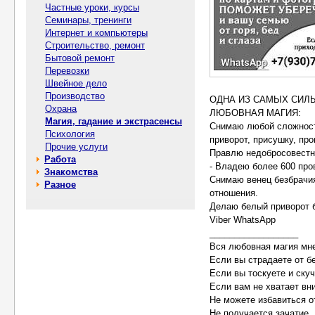
Частные уроки, курсы
Семинары, тренинги
Интернет и компьютеры
Строительство, ремонт
Бытовой ремонт
Перевозки
Швейное дело
Производство
ОДНА ИЗ САМЫХ СИЛ
Охрана
ЛЮБОВНАЯ МАГИЯ:
Магия, гадание и экстрасенсы
Снимаю любой сложности
Психология
приворот, присушку, пр
Прочие услуги
Правлю недобросовестн
Работа
- Владею более 600 пр
Знакомства
Снимаю венец безбрачия,
Разное
отношения.
Делаю белый приворот б
Viber WhatsApp
__________________
Вся любовная магия мн
Если вы страдаете от б
Если вы тоскуете и скуч
Если вам не хватает вн
Не можете избавиться о
Не получается зачатие.