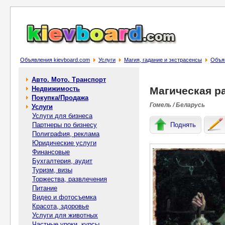
Объявления kievboard.com
Услуги
Магия, гадание и экстрасенсы
Объя
Авто. Мото. Транспорт
Недвижимость
Магическая р
Покупка/Продажа
Гомель / Беларусь
Услуги
Услуги для бизнеса
Партнеры по бизнесу
Поднять
Полиграфия, реклама
Юридические услуги
Финансовые
Бухгалтерия, аудит
Туризм, визы
Торжества, развлечения
Питание
Видео и фотосъемка
Красота, здоровье
Услуги для животных
Частные уроки, курсы