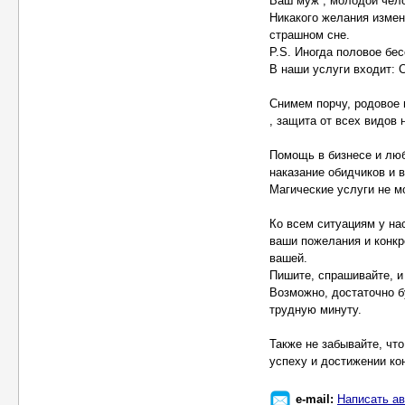
Ваш муж , молодой чело
Никакого желания изменя
страшном сне.
P.S. Иногда половое бе
В наши услуги входит: 
Снимем порчу, родовое 
, защита от всех видов 
Помощь в бизнесе и люб
наказание обидчиков и 
Магические услуги не м
Ко всем ситуациям у н
ваши пожелания и конкре
вашей.
Пишите, спрашивайте, и
Возможно, достаточно б
трудную минуту.
Также не забывайте, что
успеху и достижении ко
e-mail:
Написать ав