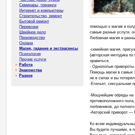
Семинары, тренинги
Интернет и компьютеры
Строительство, ремонт
Бытовой ремонт
помощью к магам и кол
Перевозки
Швейное дело
самые разные услуги, 
Производство
Любовная магия и разн
Охрана
Магия, гадание и экстрасенсы
-семейная магия, присух
Психология
(авторская методика по 
Прочие услуги
нравиться.
Работа
- Однополые привороты.
Знакомства
Помощь магии в самых 
Разное
не в силах и вы потеря
-Егильет, сексуальная п
-Мощнейшие обряды на 
противоположного пола,
любовников, до полного
-Авторский приворот — 
Ко всем индивидуальный
Вы будете лучшими, в п