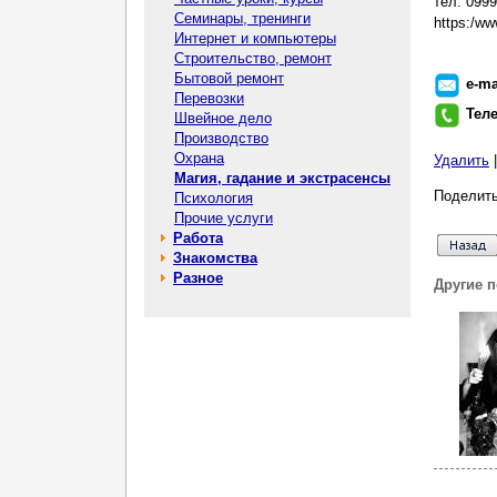
тел. 099
Семинары, тренинги
https:/ww
Интернет и компьютеры
Строительство, ремонт
Бытовой ремонт
e-ma
Перевозки
Тел
Швейное дело
Производство
Охрана
Удалить
Магия, гадание и экстрасенсы
Поделить
Психология
Прочие услуги
Работа
Знакомства
Разное
Другие 