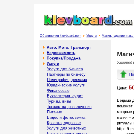
Объявления kievboard.com
Услуги
Магия, гадание и эк
Авто. Мото. Транспорт
Недвижимость
Маги
Покупка/Продажа
Ужгород 
Услуги
Услуги для бизнеса
Партнеры по бизнесу
По
Полиграфия, реклама
Юридические услуги
5
Цена:
Финансовые
Бухгалтерия, аудит
Ведьма Д
Туризм, визы
поможет 
Торжества, развлечения
мощные р
Питание
Видео и фотосъемка
магия – 
Красота, здоровье
ритуалы 
Услуги для животных
https:/t.m
Частные уроки, курсы