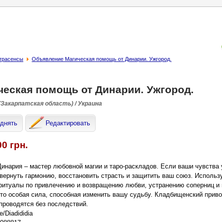
страсенсы
Объявление Магическая помощь от Динарии. Ужгород.
ческая помощь от Динарии. Ужгород.
(Закарпатская область) / Украина
днять
Редактировать
00 грн.
инария – мастер любовной магии и таро-раскладов. Если ваши чувства 
вернуть гармонию, восстановить страсть и защитить ваш союз. Использ
итуалы по привлечению и возвращению любви, устранению соперниц и 
это особая сила, способная изменить вашу судьбу. Кладбищенский приво
проводятся без последствий.
e/Diadididia