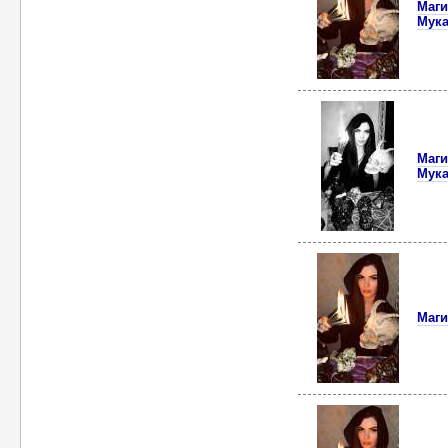
Маги
Мука
Маги
Мук
Маги