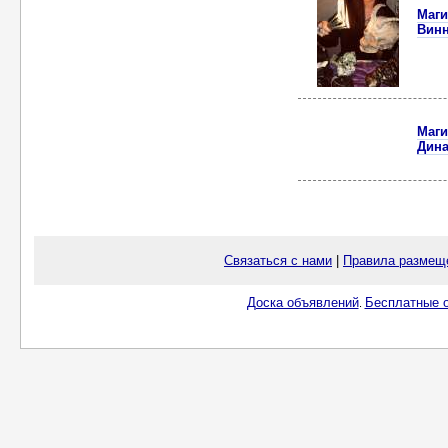
Маги
Винн
Маги
Дина
Связаться с нами
|
Правила размещ
Доска объявлений
Бесплатные о
.