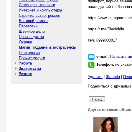
приворот, черное венча
Семинары, тренинги
последствий.Любовная м
Интернет и компьютеры
Строительство, ремонт
https:/www.instagram.com/
Бытовой ремонт
Перевозки
https:/t.me/Diadididia
Швейное дело
Производство
тел. 0999088817
Охрана
Магия, гадание и экстрасенсы
Психология
e-mail:
Написать ав
Прочие услуги
Работа
Телефон:
не указа
Знакомства
Разное
Удалить
|
Жалоба
|
Печа
Поделиться с друзьями 
Другие похожие объяв