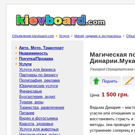
Объявления kievboard.com
Услуги
Магия, гадание и экстрасенсы
Объя
Авто. Мото. Транспорт
Недвижимость
Магическая п
Покупка/Продажа
Динарии.Мука
Услуги
Услуги для бизнеса
Ужгород (Закарпатская 
Партнеры по бизнесу
Полиграфия, реклама
Поднять
Юридические услуги
Финансовые
1 500 грн.
Цена:
Бухгалтерия, аудит
Туризм, визы
Торжества, развлечения
Ведьма Динария – масте
Питание
угасли или отношения з
Видео и фотосъемка
восстановить страсть и
Красота, здоровье
методы, она проводит 
Услуги для животных
устранению соперниц и
Частные уроки, курсы