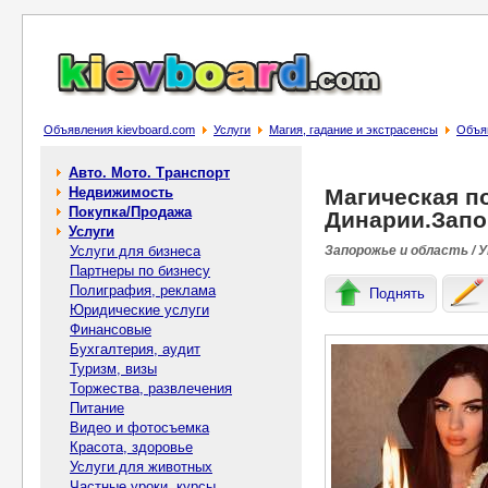
Объявления kievboard.com
Услуги
Магия, гадание и экстрасенсы
Объя
Авто. Мото. Транспорт
Недвижимость
Магическая п
Покупка/Продажа
Динарии.Зап
Услуги
Услуги для бизнеса
Запорожье и область / 
Партнеры по бизнесу
Полиграфия, реклама
Поднять
Юридические услуги
Финансовые
Бухгалтерия, аудит
Туризм, визы
Торжества, развлечения
Питание
Видео и фотосъемка
Красота, здоровье
Услуги для животных
Частные уроки, курсы