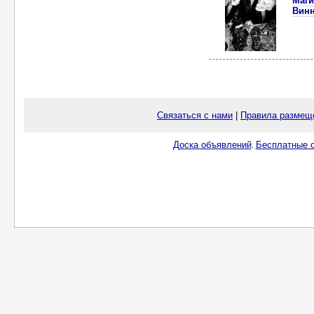
Маги
Вин
Связаться с нами
|
Правила размещ
Доска объявлений
Бесплатные о
.