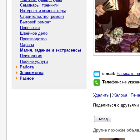
Семинары, тренинги
Интернет и компьютеры
Строительство, ремонт
Бытовой ремонт
Перевозки
Швейное дело
Производство
Охрана
Магия, гадание и экстрасенсы
Психология
Прочие услуги
Работа
Знакомства
e-mail:
Написать ав
Разное
Телефон:
не указа
Удалить
|
Жалоба
|
Печа
Поделиться с друзьями 
Другие похожие объяв