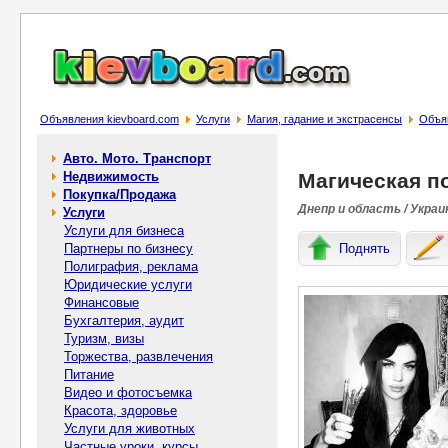
Объявления kievboard.com
Услуги
Магия, гадание и экстрасенсы
Объя
Авто. Мото. Транспорт
Недвижимость
Магическая п
Покупка/Продажа
Днепр и область / Украи
Услуги
Услуги для бизнеса
Партнеры по бизнесу
Поднять
Полиграфия, реклама
Юридические услуги
Финансовые
Бухгалтерия, аудит
Туризм, визы
Торжества, развлечения
Питание
Видео и фотосъемка
Красота, здоровье
Услуги для животных
Частные уроки, курсы