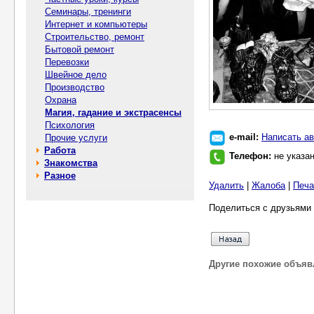
Семинары, тренинги
Интернет и компьютеры
Строительство, ремонт
Бытовой ремонт
Перевозки
Швейное дело
Производство
Охрана
Магия, гадание и экстрасенсы
Психология
e-mail:
Написать ав
Прочие услуги
Работа
Телефон:
не указа
Знакомства
Разное
Удалить
|
Жалоба
|
Печа
Поделиться с друзьями 
Другие похожие объяв