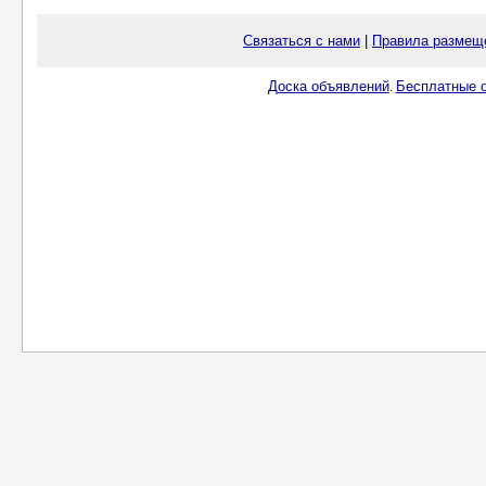
Связаться с нами
|
Правила размещ
Доска объявлений
Бесплатные о
.