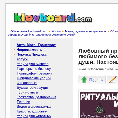
Объявления kievboard.com
Услуги
Магия, гадание и экстрасенсы
Объяв
сердца и души. Настоящее воссоединение судеб.
Авто. Мото. Транспорт
Недвижимость
Любовный при
Покупка/Продажа
любимого без
Услуги
души. Настоя
Услуги для бизнеса
Партнеры по бизнесу
Киев и Область / Украин
Полиграфия, реклама
Юридические услуги
Поднять
Финансовые
Бухгалтерия, аудит
Туризм, визы
Торжества, развлечения
Питание
Видео и фотосъемка
Красота, здоровье
Услуги для животных