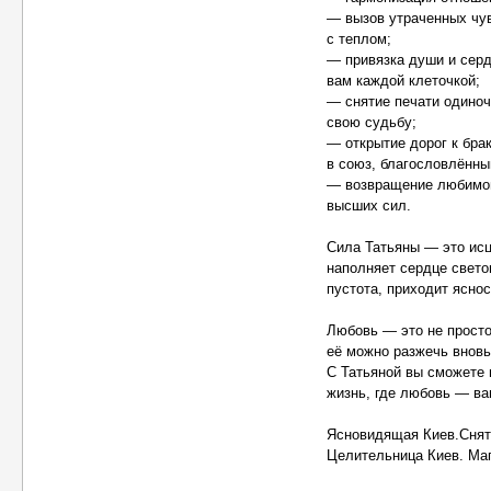
— вызов утраченных чув
с теплом;
— привязка души и серд
вам каждой клеточкой;
— снятие печати одино
свою судьбу;
— открытие дорог к бра
в союз, благословлённы
— возвращение любимого
высших сил.
Сила Татьяны — это ис
наполняет сердце свето
пустота, приходит ясно
Любовь — это не просто
её можно разжечь вновь
С Татьяной вы сможете 
жизнь, где любовь — ва
Ясновидящая Киев.Сняти
Целительница Киев. Маг