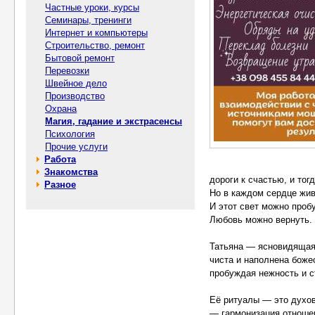
Частные уроки, курсы
Семинары, тренинги
Интернет и компьютеры
Строительство, ремонт
Бытовой ремонт
Перевозки
Швейное дело
Производство
Охрана
Магия, гадание и экстрасенсы
Психология
Прочие услуги
Работа
Знакомства
дороги к счастью, и тог
Разное
Но в каждом сердце жив
И этот свет можно проб
Любовь можно вернуть.
Татьяна — ясновидящая,
чиста и наполнена боже
пробуждая нежность и ст
Её ритуалы — это духов
— гармонизация отношен