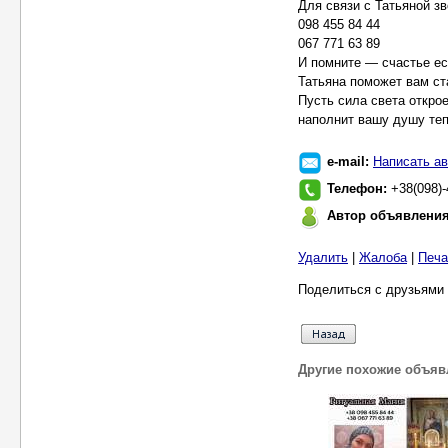
Для связи с Татьяной з
098 455 84 44
067 771 63 89
И помните — счастье ес
Татьяна поможет вам ст
Пусть сила света откро
наполнит вашу душу теп
e-mail:
Написать ав
Телефон:
+38(098)-
Автор объявлени
Удалить
|
Жалоба
|
Печа
Поделиться с друзьями 
Другие похожие объяв