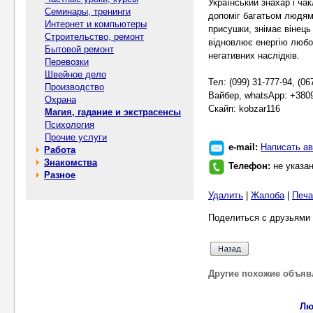
Український знахар і чак
Семинары, тренинги
допоміг багатьом людям,
Интернет и компьютеры
присушки, знімає вінець
Строительство, ремонт
відновлює енергію любо
Бытовой ремонт
негативних наслідків.
Перевозки
Швейное дело
Тел: (099) 31-777-94, (06
Производство
Вайбер, whatsApp: +380
Охрана
Скайп: kobzar116
Магия, гадание и экстрасенсы
Психология
Прочие услуги
e-mail:
Написать ав
Работа
Знакомства
Телефон:
не указа
Разное
Удалить
|
Жалоба
|
Печа
Поделиться с друзьями 
Другие похожие объяв
Лю