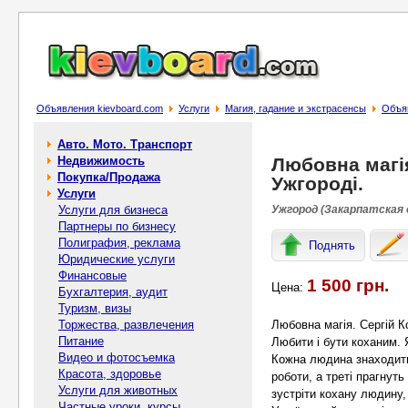
Объявления kievboard.com
Услуги
Магия, гадание и экстрасенсы
Объяв
Авто. Мото. Транспорт
Недвижимость
Любовна магія
Покупка/Продажа
Ужгороді.
Услуги
Услуги для бизнеса
Ужгород (Закарпатская 
Партнеры по бизнесу
Полиграфия, реклама
Поднять
Юридические услуги
Финансовые
1 500 грн.
Цена:
Бухгалтерия, аудит
Туризм, визы
Торжества, развлечения
Любовна магія. Сергій К
Питание
Любити і бути коханим. 
Видео и фотосъемка
Кожна людина знаходить
Красота, здоровье
роботи, а треті прагнут
Услуги для животных
зустріти кохану людину, 
Частные уроки, курсы