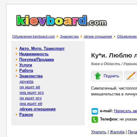
Объявления kievboard.com
Знакомства
лёгкие отношения
Объявление 
Авто. Мото. Транспорт
Недвижимость
Ку*и. Люблю 
Покупка/Продажа
Киев и Область / Украин
Услуги
Работа
Знакомства
Поднять
дружба
он ищет её
Симпатичный, чистопло
она ищет его
вмешательства в личную
он ищет его
она ищет её
лёгкие отношения
e-mail:
Написать ав
Разное
Телефон:
не указа
Удалить
|
Жалоба
|
Печа