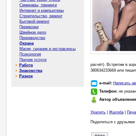
Семинары, тренинги
Интернет и компьютеры
Строительство, ремонт
Бытовой ремонт
Перевозки
Швейное дело
Производство
Охрана
Магия, гадание и экстрасенсы
Психология
Прочие услуги
расчёт). Встретим в аэ
Работа
380634233669 или пишите
Знакомства
Разное
e-mail:
Написать ав
Телефон:
не указа
Автор объявлени
Удалить
|
Жалоба
|
Печа
Поделиться с друзьями 