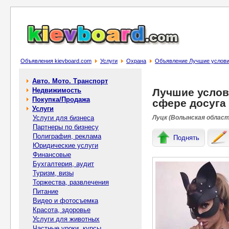
Объявления kievboard.com
Услуги
Охрана
Объявление Лучшие условия
Авто. Мото. Транспорт
Недвижимость
Лучшие услов
Покупка/Продажа
сфере досуга
Услуги
Услуги для бизнеса
Луцк (Волынская область
Партнеры по бизнесу
Полиграфия, реклама
Поднять
Юридические услуги
Финансовые
Бухгалтерия, аудит
Туризм, визы
Торжества, развлечения
Питание
Видео и фотосъемка
Красота, здоровье
Услуги для животных
Частные уроки, курсы