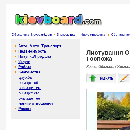
Объявления kievboard.com
Знакомства
лёгкие отношения
Объявление 
Авто. Мото. Транспорт
Недвижимость
Листування О
Покупка/Продажа
Госпожа
Услуги
Работа
Киев и Область / Украин
Знакомства
дружба
Поднять
он ищет её
она ищет его
он ищет его
она ищет её
лёгкие отношения
Разное