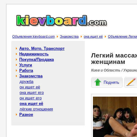
Объявления kievboard.com
Знакомства
она ищет её
Объявление Легки
Авто. Мото. Транспорт
Недвижимость
Легкий масса
Покупка/Продажа
женщинам
Услуги
Работа
Киев и Область / Украин
Знакомства
дружба
Поднять
он ищет её
она ищет его
он ищет его
она ищет её
лёгкие отношения
Разное