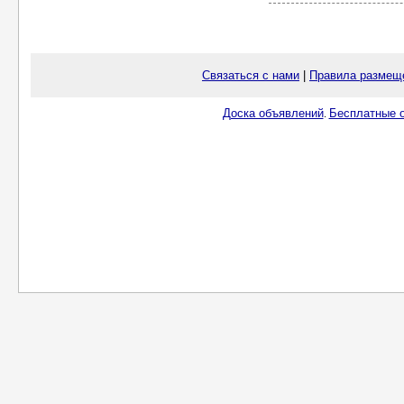
Связаться с нами
|
Правила размещ
Доска объявлений
Бесплатные о
.