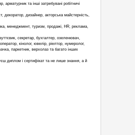
, арматурник та інші затребувані робітничі
, декоратор, дизайнер, акторська майстерність,
тика, менеджмент, туризм, продажі, HR, реклама,
взуттєвик, секретар, бухгалтер, озеленювач,
ператор, кінолог, ювелір, ріелтор, нумеролог,
ачка, паркетник, верхолаз та багато інших
єш диплом і сертифікат та не лише знання, а й