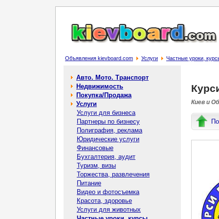
Объявления kievboard.com
Услуги
Частные уроки, курс
Авто. Мото. Транспорт
Недвижимость
Курси
Покупка/Продажа
Киев и О
Услуги
Услуги для бизнеса
Партнеры по бизнесу
По
Полиграфия, реклама
Юридические услуги
Финансовые
Бухгалтерия, аудит
Туризм, визы
Торжества, развлечения
Питание
Видео и фотосъемка
Красота, здоровье
Услуги для животных
Частные уроки, курсы