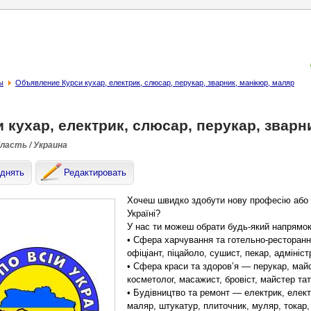
ы
Объявление Курси кухар, електрик, слюсар, перукар, зварник, манікюр, маляр
 кухар, електрик, слюсар, перукар, зварн
бласть / Украина
днять
Редактировать
Хочеш швидко здобути нову професію або 
Україні?
У нас ти можеш обрати будь-який напрямок 
• Сфера харчування та готельно-ресторанн
офіціант, піцайоло, сушист, пекар, адмініс
• Сфера краси та здоров’я — перукар, майс
косметолог, масажист, бровіст, майстер тат
• Будівництво та ремонт — електрик, елек
маляр, штукатур, плиточник, муляр, токар,