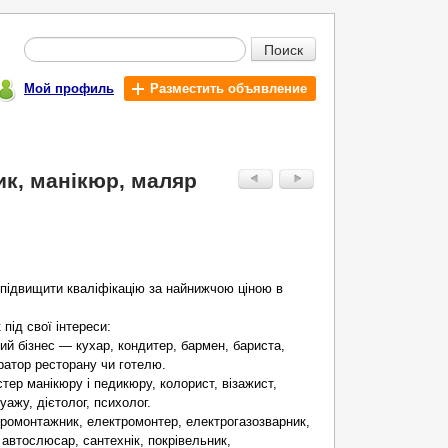
Поиск
Мой профиль
Разместить объявление
ик, манікюр, маляр
підвищити кваліфікацію за найнижчою ціною в
під свої інтереси:
ий бізнес — кухар, кондитер, бармен, бариста,
тратор ресторану чи готелю.
тер манікюру і педикюру, колорист, візажист,
уажу, дієтолог, психолог.
тромонтажник, електромонтер, електрогазозварник,
 автослюсар, сантехнік, покрівельник,