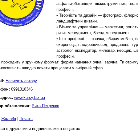
асфальтобетонщик, піскоструминник, тесляр
професії.
• Творчість та дизайн — фотограф, флорист
ландшафтний дизайн.
• Бізнес та управління — маркетинг, логіс
ризик-менеджмент, бренд-менеджмент.
• Інші професії — швачка, збирач меблів, 
охоронець, плодоовочевод, продавець, туро
астролог, експедитор, миловар, неощик, шв
професій.
 проходить у зручному форматі форма навчання очна і заочна. Ти отриму
можливість швидко почати працювати у вибраній сфері.
il:
Написать автору
ефон:
0991310346
 адрес:
www.kursy.biz.ua
ор объявления:
Рита Петренко
|
Жалоба
|
Печать
ся с друзьями и подписчиками в соцсетях: