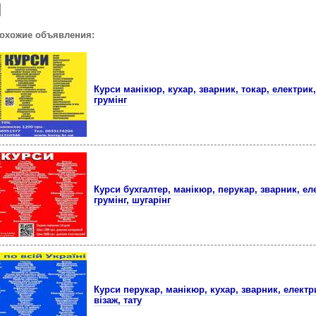
похожие объявления:
Курси манікюр, кухар, зварник, токар, електрик
грумінг
Курси бухгалтер, манікюр, перукар, зварник, ел
грумінг, шугарінг
Курси перукар, манікюр, кухар, зварник, електри
візаж, тату