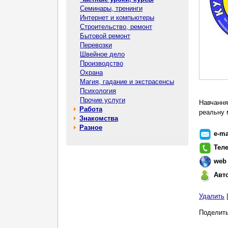
Семинары, тренинги
Интернет и компьютеры
Строительство, ремонт
Бытовой ремонт
Перевозки
Швейное дело
Производство
Охрана
Магия, гадание и экстрасенсы
Психология
Прочие услуги
Навчання
Работа
реальну 
Знакомства
Разное
e-ma
Тел
web
Авт
Удалить
Поделить