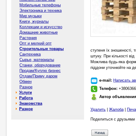
Мобильные телефоны
Электроника и техника
Мир музыки
Книги, журналы
Коллекции и искусство
Домашние животные
Растения
Опт и мелкий опт
Строительные товары
ступеня їх зношеності, т
Сантехника
штуку. При кількості ві
Сырье, материалы
Можлива будь-яка форма 
Станки, оборудование
піддони уточнюйте на д
Продам/Куплю бизнес
Отдам/Приму даром
e-mail:
Написать ав
Обмен
Разное
Телефон:
+3806366
Услуги
Автор объявлени
Работа
Знакомства
Разное
Удалить
|
Жалоба
|
Печа
Поделиться с друзьями 