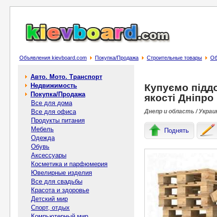
Объявления kievboard.com
Покупка/Продажа
Строительные товары
Об
Авто. Мото. Транспорт
Недвижимость
Купуємо піддо
Покупка/Продажа
якості Дніпро
Все для дома
Все для офиса
Днепр и область / Украи
Продукты питания
Мебель
Поднять
Одежда
Обувь
Аксессуары
Косметика и парфюмерия
Ювелирные изделия
Все для свадьбы
Красота и здоровье
Детский мир
Спорт, отдых
Компьютерный мир