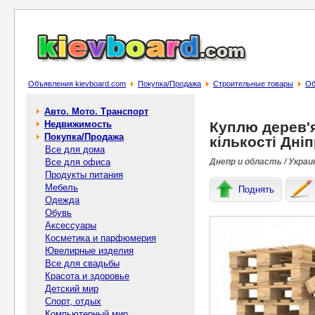
Объявления kievboard.com
Покупка/Продажа
Строительные товары
Об
Авто. Мото. Транспорт
Недвижимость
Куплю дерев'я
Покупка/Продажа
кількості Дніп
Все для дома
Все для офиса
Днепр и область / Украи
Продукты питания
Мебель
Поднять
Одежда
Обувь
Аксессуары
Косметика и парфюмерия
Ювелирные изделия
Все для свадьбы
Красота и здоровье
Детский мир
Спорт, отдых
Компьютерный мир