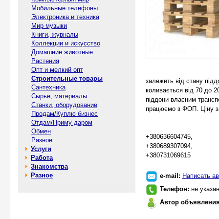
Мобильные телефоны
Электроника и техника
Мир музыки
Книги, журналы
Коллекции и искусство
Домашние животные
Растения
Опт и мелкий опт
Строительные товары
залежить від стану піддо
Сантехника
коливається від 70 до 20
Сырье, материалы
піддони власним транспо
Станки, оборудование
працюємо з ФОП. Ціну з
Продам/Куплю бизнес
Отдам/Приму даром
Обмен
+380636604745,
Разное
+380689307094,
Услуги
+380731069615
Работа
Знакомства
Разное
e-mail:
Написать ав
Телефон:
не указа
Автор объявлени