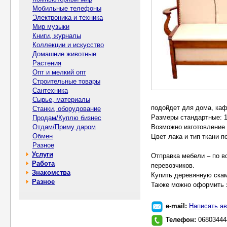
Мобильные телефоны
Электроника и техника
Мир музыки
Книги, журналы
Коллекции и искусство
Домашние животные
Растения
Опт и мелкий опт
Строительные товары
Сантехника
Сырье, материалы
подойдет для дома, каф
Станки, оборудование
Размеры стандартные: 1
Продам/Куплю бизнес
Отдам/Приму даром
Возможно изготовление 
Обмен
Цвет лака и тип ткани 
Разное
Услуги
Отправка мебели – по в
Работа
перевозчиков.
Знакомства
Купить деревянную скаме
Разное
Также можно оформить з
e-mail:
Написать ав
Телефон:
06803444