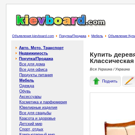
Объявления kievboard.com
Покупка/Продажа
Мебель
Объявление Купи
Авто. Мото. Транспорт
Недвижимость
Купить дерев
Покупка/Продажа
Классическая
Все для дома
Все для офиса
Вся Украина / Украина
Продукты питания
Мебель
Поднять
Одежда
Обувь
Аксессуары
Косметика и парфюмерия
Ювелирные изделия
Все для свадьбы
Красота и здоровье
Детский мир
Спорт, отдых
Компьютерный мир