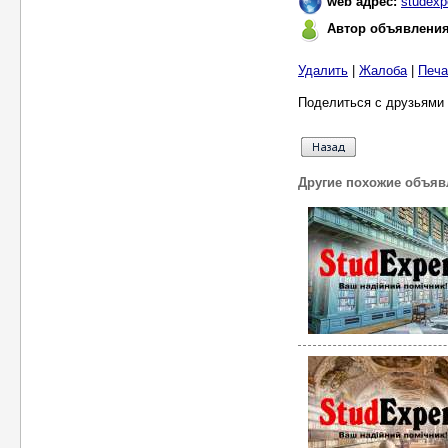
web адрес:
studexp
Автор объявлени
Удалить
|
Жалоба
|
Печа
Поделиться с друзьями 
Другие похожие объяв