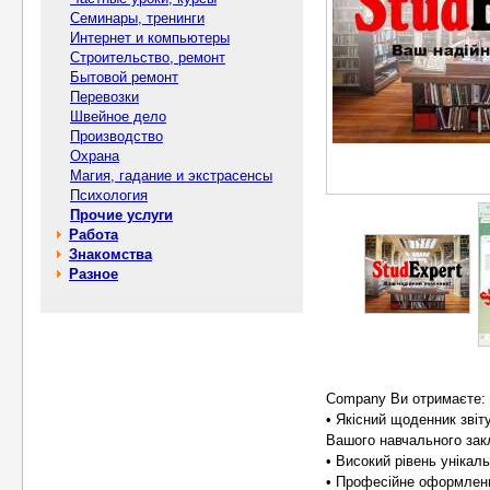
Семинары, тренинги
Интернет и компьютеры
Строительство, ремонт
Бытовой ремонт
Перевозки
Швейное дело
Производство
Охрана
Магия, гадание и экстрасенсы
Психология
Прочие услуги
Работа
Знакомства
Разное
Company Ви отримаєте:
• Якісний щоденник звіт
Вашого навчального зак
• Високий рівень унікал
• Професійне оформленн