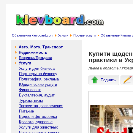
Объявления kievboard.com
Услуги
Прочие услуги
Объявление Купити що
Авто. Мото. Транспорт
Недвижимость
Купити щоденн
Покупка/Продажа
практики в Ук
Услуги
Услуги для бизнеса
Львов и область / Украи
Партнеры по бизнесу
Полиграфия, реклама
Поднять
Юридические услуги
Финансовые
Бухгалтерия, аудит
Туризм, визы
Торжества, развлечения
Питание
Видео и фотосъемка
Красота, здоровье
Услуги для животных
Частные уроки, курсы