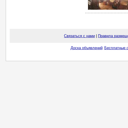
Связаться с нами
|
Правила размещ
Доска объявлений
Бесплатные о
.