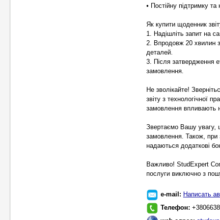
• Постійну підтримку та
Як купити щоденник звіту
1. Надішліть запит на са
2. Впродовж 20 хвилин 
деталей.
3. Після затвердження е
замовлення.
Не зволікайте! Зверніт
звіту з технологічної пр
замовлення впливають н
Звертаємо Вашу увагу, 
замовлення. Також, при 
надаються додаткові бон
Важливо! StudExpert Co
послуги виключно з пошу
e-mail:
Написать ав
Телефон:
+3806638