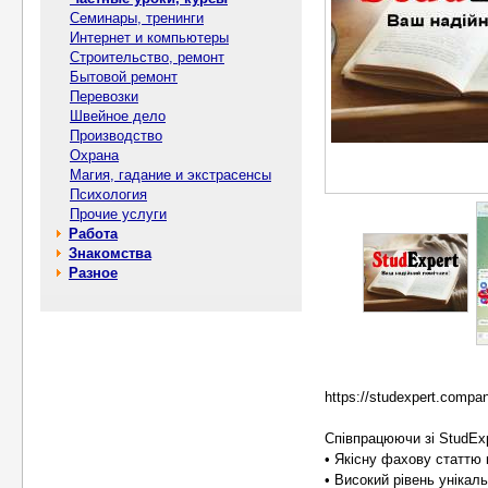
Семинары, тренинги
Интернет и компьютеры
Строительство, ремонт
Бытовой ремонт
Перевозки
Швейное дело
Производство
Охрана
Магия, гадание и экстрасенсы
Психология
Прочие услуги
Работа
Знакомства
Разное
https://studexpert.compan
Співпрацюючи зі StudEx
• Якісну фахову статтю 
• Високий рівень унікал