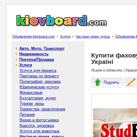
Объявления kievboard.com
Услуги
Частные уроки, курсы
Объявление Ку
Авто. Мото. Транспорт
Недвижимость
Купити фахову
Покупка/Продажа
Україні
Услуги
Услуги для бизнеса
Львов и область / Украи
Партнеры по бизнесу
Полиграфия, реклама
Поднять
Юридические услуги
Финансовые
Бухгалтерия, аудит
Туризм, визы
Торжества, развлечения
Питание
Видео и фотосъемка
Красота, здоровье
Услуги для животных
Частные уроки, курсы