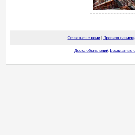
Связаться с нами
|
Правила размещ
Доска объявлений
Бесплатные о
.