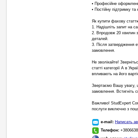
• Професійне оформленн
• Постійну підтримку та
Як купити фахову статтю 
1. Надішліть запит на сай
2. Впродовж 20 хвилин 
деталей.
3. Після затвердження е
замовлення.
Не зволікайте! Зверніть
статті категорії А в Укр
впливають на його варті
Звертаємо Вашу увагу, 
замовлення. Встигніть с
Важливо! StudExpert Co
послуги виключно з пошу
e-mail:
Написать ав
Телефон:
+3806638