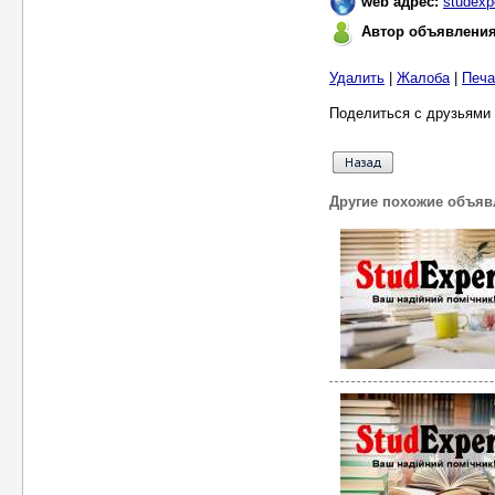
web адрес:
studexp
Автор объявлени
Удалить
|
Жалоба
|
Печа
Поделиться с друзьями 
Другие похожие объяв