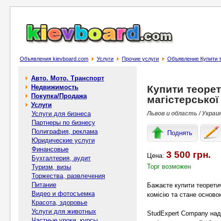
Объявления kievboard.com
Услуги
Прочие услуги
Объявление Купити те
Авто. Мото. Транспорт
Недвижимость
Купити теоре
Покупка/Продажа
магістерської
Услуги
Услуги для бизнеса
Львов и область / Украи
Партнеры по бизнесу
Полиграфия, реклама
Поднять
Юридические услуги
Финансовые
3 500 грн.
Цена:
Бухгалтерия, аудит
Торг возможен
Туризм, визы
Торжества, развлечения
Питание
Бажаєте купити теоретич
Видео и фотосъемка
комісію та стане осново
Красота, здоровье
Услуги для животных
StudExpert Company над
Частные уроки, курсы