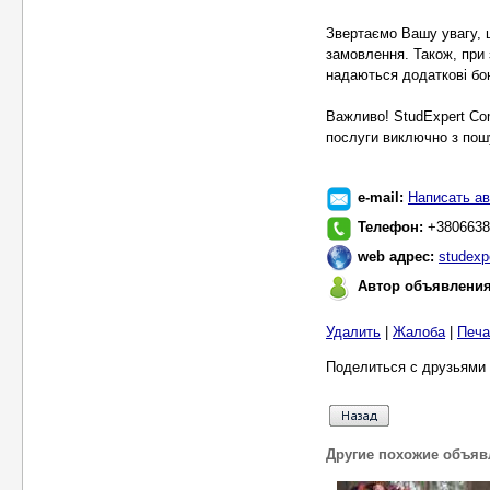
Звертаємо Вашу увагу, 
замовлення. Також, при 
надаються додаткові бон
Важливо! StudExpert Co
послуги виключно з пошу
e-mail:
Написать ав
Телефон:
+3806638
web адрес:
studexpe
Автор объявлени
Удалить
|
Жалоба
|
Печа
Поделиться с друзьями 
Другие похожие объяв