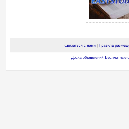
Связаться с нами
|
Правила размещ
Доска объявлений
Бесплатные о
.