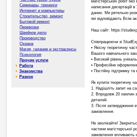
магістерських робіт без
Семинары, тренинги
написання дисертацій в 
Интернет и компьютеры
даних. Ми ретельно розк
Строительство, ремонт
які відповідають Всім а
Бытовой ремонт
Перевозки
Наш сайт: https://studexp
Швейное дело
Производство
Співпрацюючи зі StudEx
Охрана
• Якісну теоретичну час
Магия, гадание и экстрасенсы
Вашого навчального зак
Психология
• Високий рівень унікал
Прочие услуги
• Професійне оформленн
Работа
• Постійну підтримку та
Знакомства
Разное
Як купити теоретичну ча
1. Надішліть запит на са
2. Впродовж 20 хвилин 
деталей.
3. Після затвердження е
замовлення.
Не зволікайте! Зверніть
частини магістерської р
замовлення впливають н