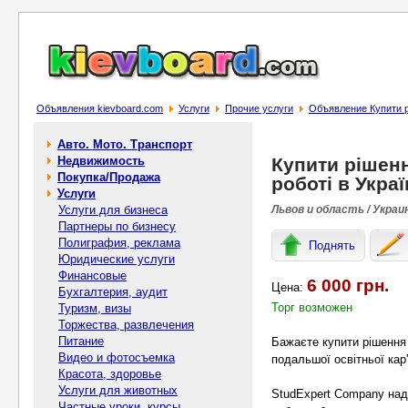
Объявления kievboard.com
Услуги
Прочие услуги
Объявление Купити рі
Авто. Мото. Транспорт
Недвижимость
Купити рішенн
Покупка/Продажа
роботі в Украї
Услуги
Услуги для бизнеса
Львов и область / Украи
Партнеры по бизнесу
Полиграфия, реклама
Поднять
Юридические услуги
Финансовые
6 000 грн.
Цена:
Бухгалтерия, аудит
Торг возможен
Туризм, визы
Торжества, развлечения
Питание
Бажаєте купити рішення 
Видео и фотосъемка
подальшої освітньої кар
Красота, здоровье
Услуги для животных
StudExpert Company нада
Частные уроки, курсы