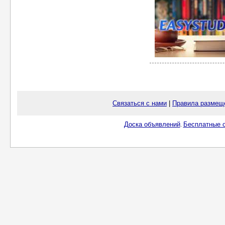
Связаться с нами
|
Правила размещ
Доска объявлений
Бесплатные о
.