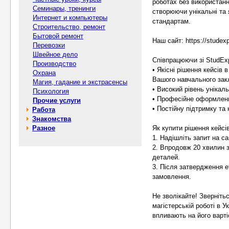
роботах без використанн
Семинары, тренинги
створюючи унікальні та 
Интернет и компьютеры
стандартам.
Строительство, ремонт
Бытовой ремонт
Наш сайт: https://studex
Перевозки
Швейное дело
Співпрацюючи зі StudEx
Производство
• Якісні рішення кейсів 
Охрана
Вашого навчального зак
Магия, гадание и экстрасенсы
• Високий рівень унікал
Психология
• Професійне оформленн
Прочие услуги
• Постійну підтримку та
Работа
Знакомства
Разное
Як купити рішення кейсів
1. Надішліть запит на са
2. Впродовж 20 хвилин 
деталей.
3. Після затвердження е
замовлення.
Не зволікайте! Зверніть
магістерській роботі в 
впливають на його варті