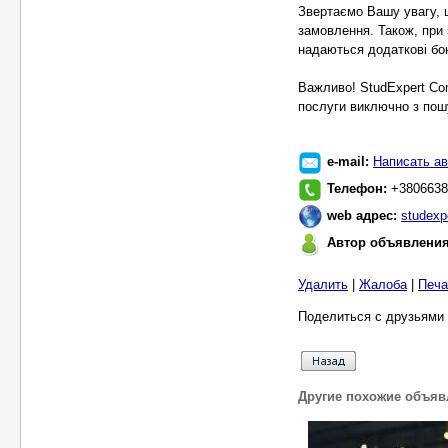
Звертаємо Вашу увагу, 
замовлення. Також, при 
надаються додаткові бон
Важливо! StudExpert Co
послуги виключно з пошу
e-mail:
Написать ав
Телефон:
+3806638
web адрес:
studexp
Автор объявлени
Удалить
|
Жалоба
|
Печа
Поделиться с друзьями 
Другие похожие объяв