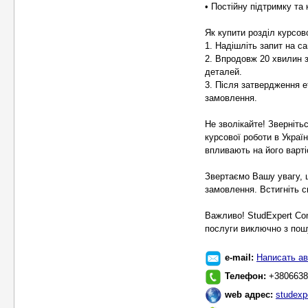
• Постійну підтримку та
Як купити розділ курсово
1. Надішліть запит на сай
2. Впродовж 20 хвилин 
деталей.
3. Після затвердження е
замовлення.
Не зволікайте! Зверніть
курсової роботи в Украї
впливають на його варті
Звертаємо Вашу увагу, 
замовлення. Встигніть с
Важливо! StudExpert Co
послуги виключно з пошу
e-mail:
Написать ав
Телефон:
+3806638
web адрес:
studexp