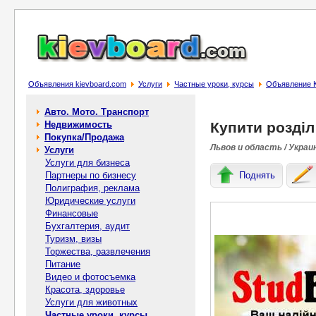
Объявления kievboard.com
Услуги
Частные уроки, курсы
Объявление Ку
Авто. Мото. Транспорт
Недвижимость
Купити розділ
Покупка/Продажа
Львов и область / Украи
Услуги
Услуги для бизнеса
Партнеры по бизнесу
Поднять
Полиграфия, реклама
Юридические услуги
Финансовые
Бухгалтерия, аудит
Туризм, визы
Торжества, развлечения
Питание
Видео и фотосъемка
Красота, здоровье
Услуги для животных
Частные уроки, курсы