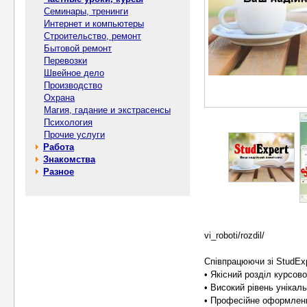
Семинары, тренинги
Интернет и компьютеры
Строительство, ремонт
Бытовой ремонт
Перевозки
Швейное дело
Производство
Охрана
Магия, гадание и экстрасенсы
Психология
Прочие услуги
Работа
Знакомства
Разное
vi_roboti/rozdil/
Співпрацюючи зі StudEx
• Якісний розділ курсов
• Високий рівень унікал
• Професійне оформленн