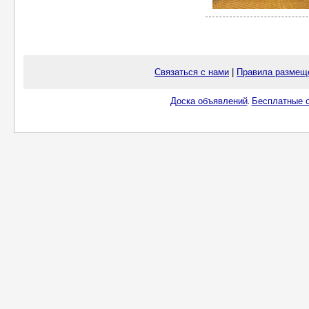
Связаться с нами
|
Правила размещ
Доска объявлений
Бесплатные о
.