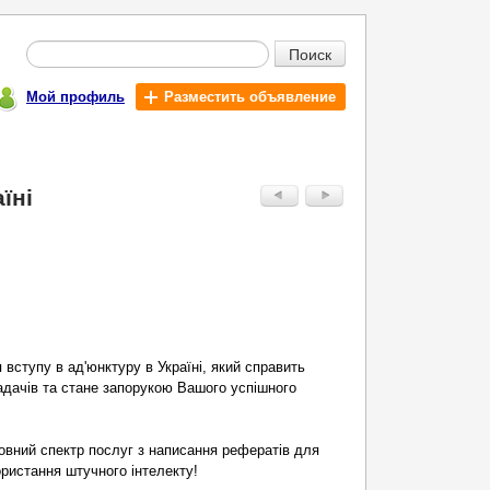
Поиск
Мой профиль
Разместить объявление
їні
вступу в ад'юнктуру в Україні, який справить
адачів та стане запорукою Вашого успішного
овний спектр послуг з написання рефератів для
ористання штучного інтелекту!