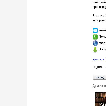
Звертаєм
пропозиц
Важливо!
інформаці
e-ma
Тел
web
Авт
Удалить
Поделить
Другие 