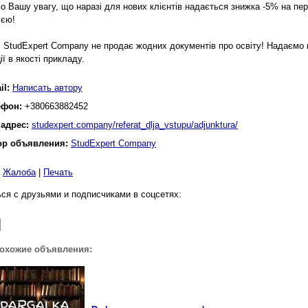
о Вашу увагу, що наразі для нових клієнтів надається знижка -5% на пе
ією!
 StudExpert Company не продає жодних документів про освіту! Надаємо 
ї в якості прикладу.
il:
Написать автору
ефон:
+380663882452
 адрес:
studexpert.company/referat_dlja_vstupu/adjunktura/
ор объявления:
StudExpert Company
|
Жалоба
|
Печать
ся с друзьями и подписчиками в соцсетях:
похожие объявления: