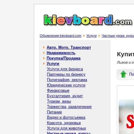
Объявления kievboard.com
Услуги
Частные уроки, курс
Авто. Мото. Транспорт
Недвижимость
Купит
Покупка/Продажа
Львов и 
Услуги
Услуги для бизнеса
Партнеры по бизнесу
По
Полиграфия, реклама
Юридические услуги
Финансовые
Бухгалтерия, аудит
Туризм, визы
Торжества, развлечения
Питание
Видео и фотосъемка
Красота, здоровье
Услуги для животных
Частные уроки, курсы