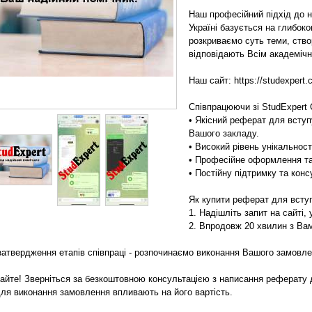
Наш професійний підхід до 
Україні базується на глибок
розкриваємо суть теми, створ
відповідають Всім академіч
Наш сайт: https://studexpert.
Співпрацюючи зі StudExpert
• Якісний реферат для вступ
Вашого закладу.
• Високий рівень унікальност
• Професійне оформлення та
• Постійну підтримку та кон
Як купити реферат для вступ
1. Надішліть запит на сайті, 
2. Впродовж 20 хвилин з Ва
 затвердження етапів співпраці - розпочинаємо виконання Вашого замовле
кайте! Зверніться за безкоштовною консультацією з написання реферату д
для виконання замовлення впливають на його вартість.