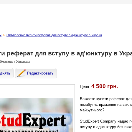
ы
Объявление Купити реферат для вступу в ад'юнктуру в Україні
и реферат для вступу в ад'юнктуру в Укра
область / Украина
днять
Редактировать
4 500 грн.
Цена:
Бажаєте купити реферат для 
незабутнє враження на викл
майбутнього?
StudExpert Company надає п
вступу в ад'юнктуру без вик