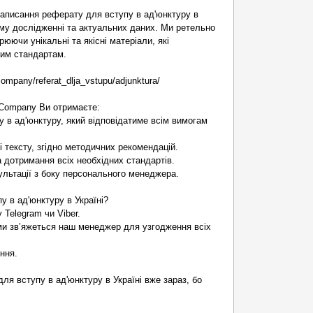
написання реферату для вступу в ад'юнктуру в
ому дослідженні та актуальних даних. Ми ретельно
юючи унікальні та якісні матеріали, які
ним стандартам.
company/referat_dlja_vstupu/adjunktura/
 Company Ви отримаєте:
у в ад'юнктуру, який відповідатиме всім вимогам
і тексту, згідно методичних рекомендацій.
 дотримання всіх необхідних стандартів.
сультації з боку персонального менеджера.
у в ад'юнктуру в Україні?
у Telegram чи Viber.
ми зв’яжеться наш менеджер для узгодження всіх
ння.
ля вступу в ад'юнктуру в Україні вже зараз, бо