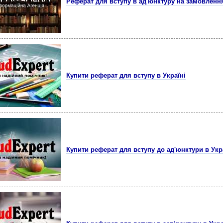
Реферат для вступу в ад'юнктуру на замовлення
Купити реферат для вступу в Україні
Купити реферат для вступу до ад'юнктури в Укр