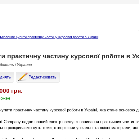
ъявление Купити практичну частину курсової роботи в Україні
и практичну частину курсової роботи в Ук
область / Украина
днять
Редактировать
000 грн.
можен
купити практичну частину курсової роботи в Україні, яка стане основою 
rt Company надає повний спектр послуг з написання практичних частин ку
ьно розкриваємо суть теми, створюючи унікальні та якісні матеріали, як