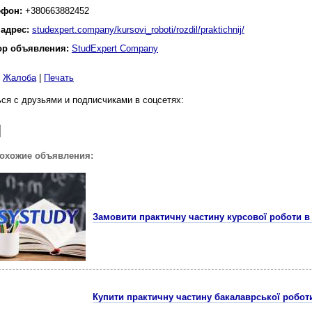
ефон:
+380663882452
 адрес:
studexpert.company/kursovi_roboti/rozdil/praktichnij/
ор объявления:
StudExpert Company
|
Жалоба
|
Печать
ся с друзьями и подписчиками в соцсетях:
похожие объявления:
Замовити практичну частину курсової роботи в 
Купити практичну частину бакалаврської роботи