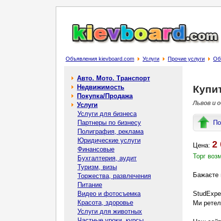
Объявления kievboard.com
Услуги
Прочие услуги
Об
Авто. Мото. Транспорт
Недвижимость
Купит
Покупка/Продажа
Львов и 
Услуги
Услуги для бизнеса
Партнеры по бизнесу
По
Полиграфия, реклама
Юридические услуги
2 
Цена:
Финансовые
Торг воз
Бухгалтерия, аудит
Туризм, визы
Бажаєте 
Торжества, развлечения
Питание
Видео и фотосъемка
StudExpe
Красота, здоровье
Ми ретел
Услуги для животных
Частные уроки, курсы