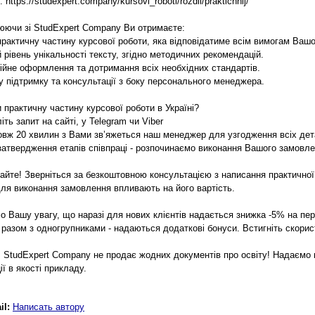
 https://studexpert.company/kursovi_roboti/rozdil/praktichnij/
юючи зі StudExpert Company Ви отримаєте:
 практичну частину курсової роботи, яка відповідатиме всім вимогам Ваш
 рівень унікальності тексту, згідно методичних рекомендацій.
ійне оформлення та дотримання всіх необхідних стандартів.
ну підтримку та консультації з боку персонального менеджера.
 практичну частину курсової роботи в Україні?
іть запит на сайті, у Telegram чи Viber
овж 20 хвилин з Вами зв’яжеться наш менеджер для узгодження всіх дет
 затвердження етапів співпраці - розпочинаємо виконання Вашого замовле
кайте! Зверніться за безкоштовною консультацією з написання практичної 
для виконання замовлення впливають на його вартість.
о Вашу увагу, що наразі для нових клієнтів надається знижка -5% на пе
о разом з одногрупниками - надаються додаткові бонуси. Встигніть скори
 StudExpert Company не продає жодних документів про освіту! Надаємо 
ї в якості прикладу.
il:
Написать автору