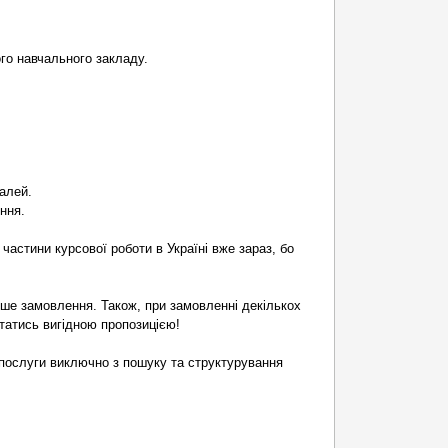
ого навчального закладу.
алей.
ння.
частини курсової роботи в Україні вже зараз, бо
рше замовлення. Також, при замовленні декількох
статись вигідною пропозицією!
послуги виключно з пошуку та структурування