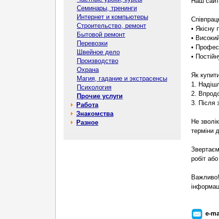
Наш сайт:
Семинары, тренинги
Интернет и компьютеры
Співпрац
Строительство, ремонт
• Якісну
Бытовой ремонт
• Високий
Перевозки
• Профес
Швейное дело
• Постій
Производство
Охрана
Як купити
Магия, гадание и экстрасенсы
1. Надішл
Психология
2. Впрод
Прочие услуги
3. Після
Работа
Знакомства
Не зволі
Разное
терміни 
Звертаєм
робіт аб
Важливо!
інформаці
e-ma