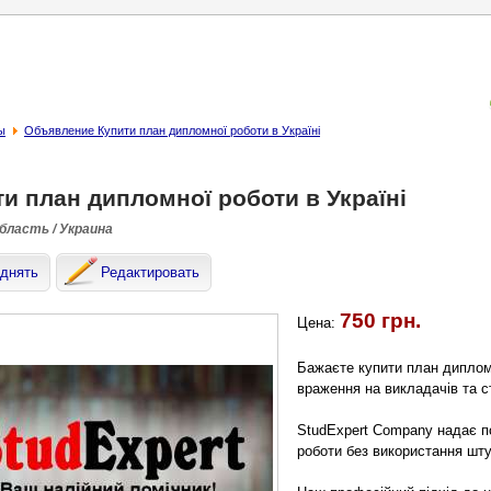
ы
Объявление Купити план дипломної роботи в Україні
и план дипломної роботи в Україні
область / Украина
днять
Редактировать
750 грн.
Цена:
Бажаєте купити план дипломн
враження на викладачів та 
StudExpert Company надає п
роботи без використання шту