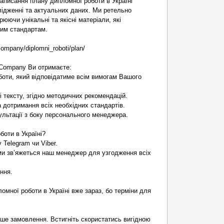
аписання плану дипломної роботи в Україні
лідженні та актуальних даних. Ми ретельно
юючи унікальні та якісні матеріали, які
ним стандартам.
company/diplomni_roboti/plan/
 Company Ви отримаєте:
боти, який відповідатиме всім вимогам Вашого
і тексту, згідно методичних рекомендацій.
 дотримання всіх необхідних стандартів.
сультації з боку персонального менеджера.
боти в Україні?
у Telegram чи Viber.
ми зв’яжеться наш менеджер для узгодження всіх
ння.
омної роботи в Україні вже зараз, бо терміни для
рше замовлення. Встигніть скористатись вигідною