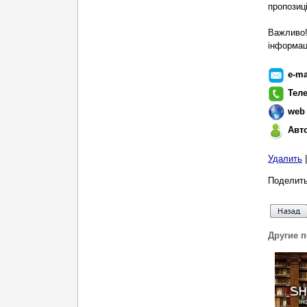
пропозиц
Важливо!
інформаці
e-ma
Тел
web
Авт
Удалить
Поделить
Другие 