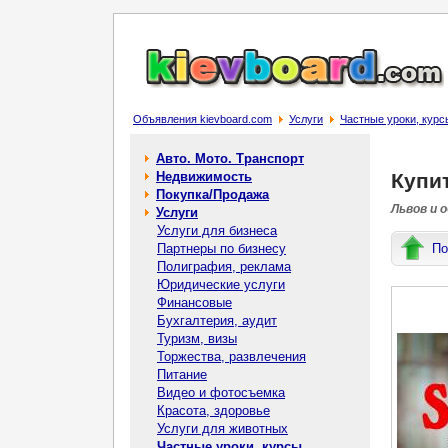
Объявления kievboard.com
Услуги
Частные уроки, курс
Авто. Мото. Транспорт
Недвижимость
Купит
Покупка/Продажа
Львов и 
Услуги
Услуги для бизнеса
Партнеры по бизнесу
По
Полиграфия, реклама
Юридические услуги
Финансовые
Бухгалтерия, аудит
Туризм, визы
Торжества, развлечения
Питание
Видео и фотосъемка
Красота, здоровье
Услуги для животных
Частные уроки, курсы