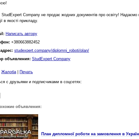
ією!
 StudExpert Company не продає жодних документів про освіту! Надаємо 
ї в якості прикладу.
il:
Написать автору
ефон:
+380663882452
 адрес:
studexpert.company/diplomni_roboti/plan/
ор объявления:
StudExpert Company
|
Жалоба
|
Печать
ся с друзьями и подписчиками в соцсетях:
похожие объявления:
План дипломної роботи на замовлення в Україн