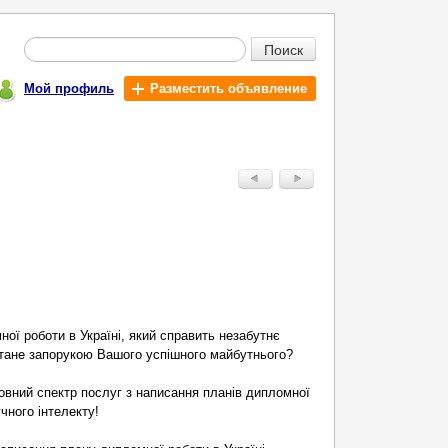
Поиск
Мой профиль
Разместить объявление
ої роботи в Україні, який справить незабутнє
стане запорукою Вашого успішного майбутнього?
овний спектр послуг з написання планів дипломної
чного інтелекту!