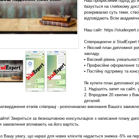
Наш професійний підхід до н
базується на глибокому дос
розкриваємо суть теми, створ
відповідають Всім академіч
Наш сайт: https://studexpert.
Співпрацюючи зі StudExpert
• Якісний план дипломної ро
закладу.
• Високий рівень унікальност
• Професійне оформлення та
• Постійну підтримку та кон
Як купити план дипломної ро
1. Надішліть запит на сайті, 
2. Впродовж 20 хвилин з Ва
деталей.
 затвердження етапів співпраці - розпочинаємо виконання Вашого замовле
кайте! Зверніться за безкоштовною консультацією з написання плану дипл
я замовлення впливають на його вартість.
о Вашу увагу, що наразі для нових клієнтів надається знижка -5% на пе