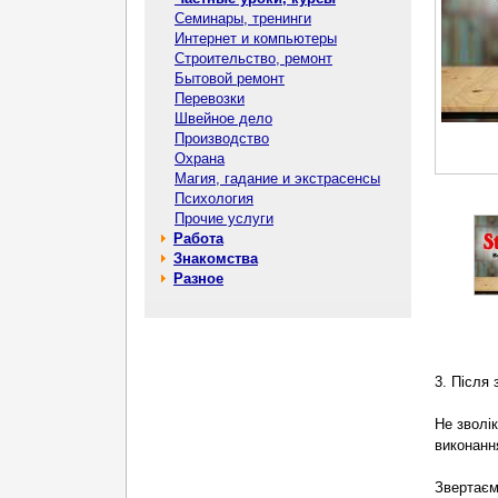
Семинары, тренинги
Интернет и компьютеры
Строительство, ремонт
Бытовой ремонт
Перевозки
Швейное дело
Производство
Охрана
Магия, гадание и экстрасенсы
Психология
Прочие услуги
Работа
Знакомства
Разное
3. Після
Не зволі
виконанн
Звертаєм