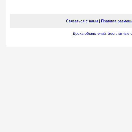
Связаться с нами
|
Правила размещ
Доска объявлений
Бесплатные о
.