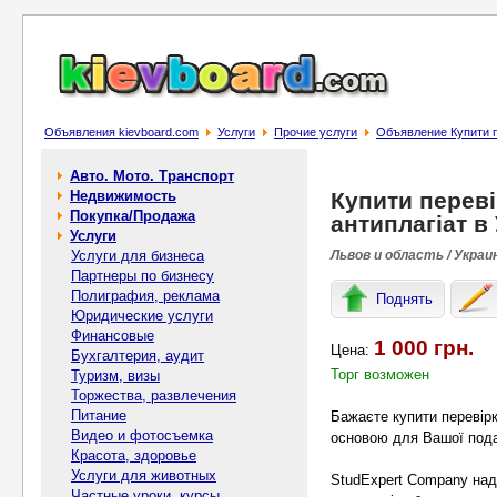
Объявления kievboard.com
Услуги
Прочие услуги
Объявление Купити пе
Авто. Мото. Транспорт
Недвижимость
Купити переві
Покупка/Продажа
антиплагіат в 
Услуги
Услуги для бизнеса
Львов и область / Украи
Партнеры по бизнесу
Полиграфия, реклама
Поднять
Юридические услуги
Финансовые
1 000 грн.
Цена:
Бухгалтерия, аудит
Торг возможен
Туризм, визы
Торжества, развлечения
Питание
Бажаєте купити перевірку
Видео и фотосъемка
основою для Вашої пода
Красота, здоровье
Услуги для животных
StudExpert Company нада
Частные уроки, курсы