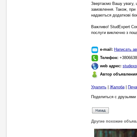
Звертаємо Вашу увагу, 
замовлення. Також, при 
надаються додаткові бон
Важливо! StudExpert Co
послуги виключно з пошу
e-mail:
Написать ав
Телефон:
+3806638
web адрес:
studexp
Автор объявлени
Удалить
|
Жалоба
|
Печа
Поделиться с друзьями 
Другие похожие объяв