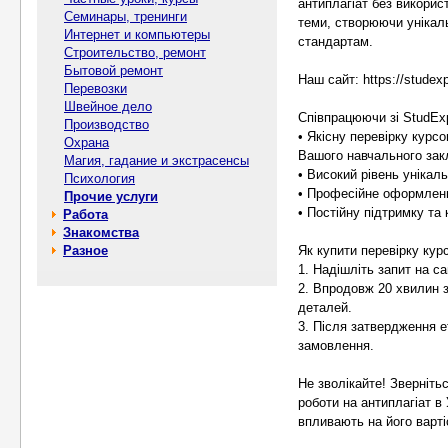
антиплагіат без викорис
Семинары, тренинги
теми, створюючи унікаль
Интернет и компьютеры
стандартам.
Строительство, ремонт
Бытовой ремонт
Наш сайт: https://studexp
Перевозки
Швейное дело
Співпрацюючи зі StudEx
Производство
• Якісну перевірку курсо
Охрана
Вашого навчального зак
Магия, гадание и экстрасенсы
• Високий рівень унікал
Психология
• Професійне оформленн
Прочие услуги
• Постійну підтримку та
Работа
Знакомства
Разное
Як купити перевірку курс
1. Надішліть запит на са
2. Впродовж 20 хвилин 
деталей.
3. Після затвердження е
замовлення.
Не зволікайте! Зверніть
роботи на антиплагіат в
впливають на його варті