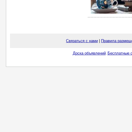
Связаться с нами
|
Правила размещ
Доска объявлений
Бесплатные о
.