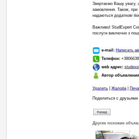
Звертаємо Вашу увагу, 
замовлення. Також, при 
надаються додаткові бон
Важливо! StudExpert Co
послуги виключно з пошу
e-mail:
Написать ав
Телефон:
+3806638
web адрес:
studexp
Автор объявлени
Удалить
|
Жалоба
|
Печа
Поделиться с друзьями 
Другие похожие объяв