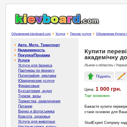
Объявления kievboard.com
Услуги
Прочие услуги
Объявление Купити пе
Авто. Мото. Транспорт
Недвижимость
Купити переві
Покупка/Продажа
академічну до
Услуги
Услуги для бизнеса
Львов и область / Украи
Партнеры по бизнесу
Полиграфия, реклама
Поднять
Юридические услуги
Финансовые
1 000 грн.
Цена:
Бухгалтерия, аудит
Торг возможен
Туризм, визы
Торжества, развлечения
Питание
Бажаєте купити перевірк
Видео и фотосъемка
стане основою для Вашо
Красота, здоровье
Услуги для животных
StudExpert Company нада
Частные уроки, курсы