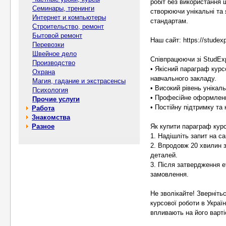
робіт без використання 
Семинары, тренинги
створюючи унікальні та 
Интернет и компьютеры
стандартам.
Строительство, ремонт
Бытовой ремонт
Наш сайт: https://studexp
Перевозки
Швейное дело
Співпрацюючи зі StudEx
Производство
• Якісний параграф курс
Охрана
навчального закладу.
Магия, гадание и экстрасенсы
• Високий рівень унікал
Психология
• Професійне оформленн
Прочие услуги
• Постійну підтримку та
Работа
Знакомства
Разное
Як купити параграф курс
1. Надішліть запит на са
2. Впродовж 20 хвилин 
деталей.
3. Після затвердження е
замовлення.
Не зволікайте! Зверніт
курсової роботи в Украї
впливають на його варті