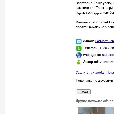
Звертаємо Вашу увагу, 
замовлення. Також, при 
надаються додаткові бон
Важливо! StudExpert Co
послуги виключно з пошу
e-mail:
Написать ав
Телефон:
+3806638
web адрес:
studexpe
Автор объявлени
Удалить
|
Жалоба
|
Печа
Поделиться с друзьями 
Другие похожие объяв