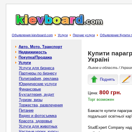
Объявления kievboard.com
Услуги
Прочие услуги
Объявление Купити п
Авто. Мото. Транспорт
Недвижимость
Купити парагр
Покупка/Продажа
Україні
Услуги
Услуги для бизнеса
Львов и область / Украи
Партнеры по бизнесу
Полиграфия, реклама
Поднять
Юридические услуги
Финансовые
800 грн.
Цена:
Бухгалтерия, аудит
Торг возможен
Туризм, визы
Торжества, развлечения
Питание
Бажаєте купити параграф
Видео и фотосъемка
подальшої освітньої кар
Красота, здоровье
Услуги для животных
StudExpert Company над
Частные уроки, курсы