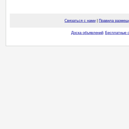
Связаться с нами
|
Правила размещ
Доска объявлений
Бесплатные о
.