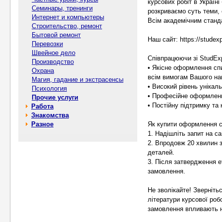
курсових робіт в Україн
Семинары, тренинги
розкриваємо суть теми, 
Интернет и компьютеры
Всім академічним станд
Строительство, ремонт
Бытовой ремонт
Наш сайт: https://studexp
Перевозки
Швейное дело
Співпрацюючи зі StudEx
Производство
• Якісне оформлення спи
Охрана
всім вимогам Вашого на
Магия, гадание и экстрасенсы
• Високий рівень унікал
Психология
• Професійне оформленн
Прочие услуги
• Постійну підтримку та
Работа
Знакомства
Разное
Як купити оформлення сп
1. Надішліть запит на са
2. Впродовж 20 хвилин 
деталей.
3. Після затвердження е
замовлення.
Не зволікайте! Зверніт
літератури курсової робо
замовлення впливають н