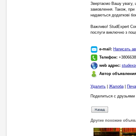
Звертаємо Вашу увагу, 
замовлення. Також, при 
надаються додаткові бон
Важливо! StudExpert Co
послуги виключно з пошу
e-mail:
Написать ав
Телефон:
+3806638
web адрес:
studexpe
Автор объявлени
Удалить
|
Жалоба
|
Печа
Поделиться с друзьями 
Другие похожие объяв