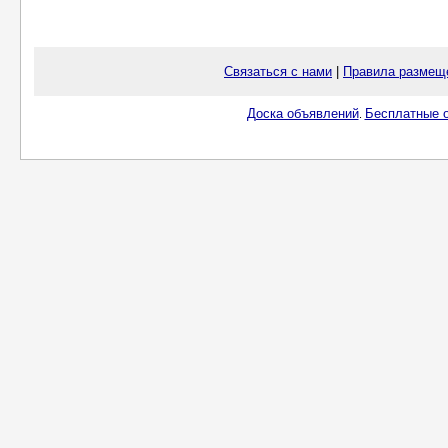
Связаться с нами
|
Правила размещ
Доска объявлений
Бесплатные о
.