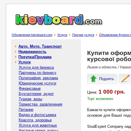
Объявления kievboard.com
Услуги
Прочие услуги
Объявление Купити о
Авто. Мото. Транспорт
Недвижимость
Купити оформ
Покупка/Продажа
курсової робо
Услуги
Услуги для бизнеса
Львов и область / Украи
Партнеры по бизнесу
Полиграфия, реклама
Поднять
Юридические услуги
Финансовые
1 000 грн.
Цена:
Бухгалтерия, аудит
Торг возможен
Туризм, визы
Торжества, развлечения
Питание
Бажаєте купити оформлен
Видео и фотосъемка
основою для Вашої пода
Красота, здоровье
Услуги для животных
StudExpert Company над
Частные уроки, курсы