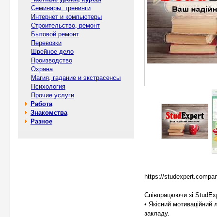
Семинары, тренинги
Интернет и компьютеры
Строительство, ремонт
Бытовой ремонт
Перевозки
Швейное дело
Производство
Охрана
Магия, гадание и экстрасенсы
Психология
Прочие услуги
Работа
Знакомства
Разное
https://studexpert.compan
Співпрацюючи зі StudEx
• Якісний мотиваційний
закладу.