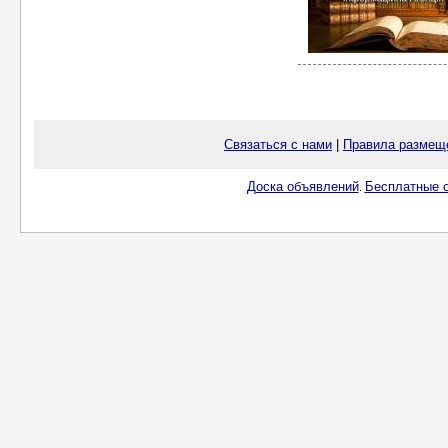
Связаться с нами
|
Правила размещ
Доска объявлений
Бесплатные о
.