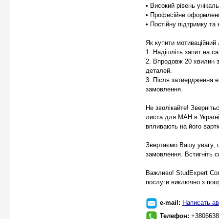
• Високий рівень унікал
• Професійне оформленн
• Постійну підтримку та
Як купити мотиваційний 
1. Надішліть запит на сай
2. Впродовж 20 хвилин 
деталей.
3. Після затвердження е
замовлення.
Не зволікайте! Зверніть
листа для МАН в Україні
впливають на його варті
Звертаємо Вашу увагу, 
замовлення. Встигніть с
Важливо! StudExpert Co
послуги виключно з пошу
e-mail:
Написать ав
Телефон:
+3806638