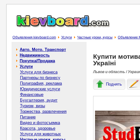
Объявления kievboard.com
Услуги
Частные уроки, курсы
Объявление К
Авто. Мото. Транспорт
Недвижимость
Купити мотив
Покупка/Продажа
Україні
Услуги
Услуги для бизнеса
Львов и область / Украи
Партнеры по бизнесу
Полиграфия, реклама
Поднять
Юридические услуги
Финансовые
Бухгалтерия, аудит
Туризм, визы
Торжества, развлечения
Питание
Видео и фотосъемка
Красота, здоровье
Услуги для животных
Частные уроки, курсы