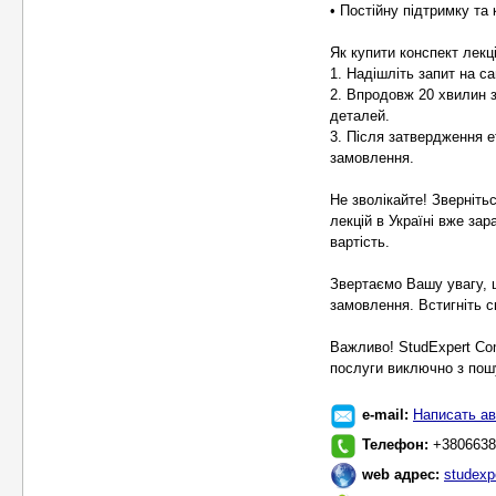
• Постійну підтримку та
Як купити конспект лекці
1. Надішліть запит на сай
2. Впродовж 20 хвилин 
деталей.
3. Після затвердження е
замовлення.
Не зволікайте! Зверніть
лекцій в Україні вже за
вартість.
Звертаємо Вашу увагу, 
замовлення. Встигніть с
Важливо! StudExpert Co
послуги виключно з пошу
e-mail:
Написать ав
Телефон:
+3806638
web адрес:
studexp