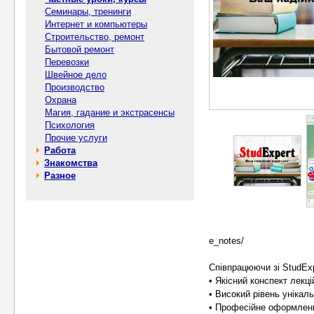
Семинары, тренинги
Интернет и компьютеры
Строительство, ремонт
Бытовой ремонт
Перевозки
Швейное дело
Производство
Охрана
Магия, гадание и экстрасенсы
Психология
Прочие услуги
Работа
Знакомства
Разное
e_notes/
Співпрацюючи зі StudEx
• Якісний конспект лекц
• Високий рівень унікал
• Професійне оформленн