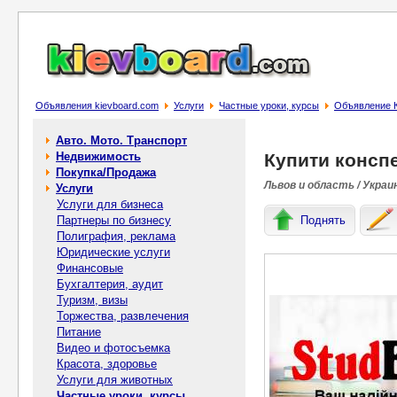
Объявления kievboard.com
Услуги
Частные уроки, курсы
Объявление Ку
Авто. Мото. Транспорт
Недвижимость
Купити конспе
Покупка/Продажа
Львов и область / Украи
Услуги
Услуги для бизнеса
Партнеры по бизнесу
Поднять
Полиграфия, реклама
Юридические услуги
Финансовые
Бухгалтерия, аудит
Туризм, визы
Торжества, развлечения
Питание
Видео и фотосъемка
Красота, здоровье
Услуги для животных
Частные уроки, курсы