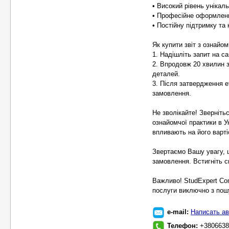
• Високий рівень унікал
• Професійне оформленн
• Постійну підтримку та
Як купити звіт з ознайом
1. Надішліть запит на сай
2. Впродовж 20 хвилин 
деталей.
3. Після затвердження е
замовлення.
Не зволікайте! Зверніть
ознайомчої практики в У
впливають на його варті
Звертаємо Вашу увагу, 
замовлення. Встигніть с
Важливо! StudExpert Co
послуги виключно з пошу
e-mail:
Написать ав
Телефон:
+3806638