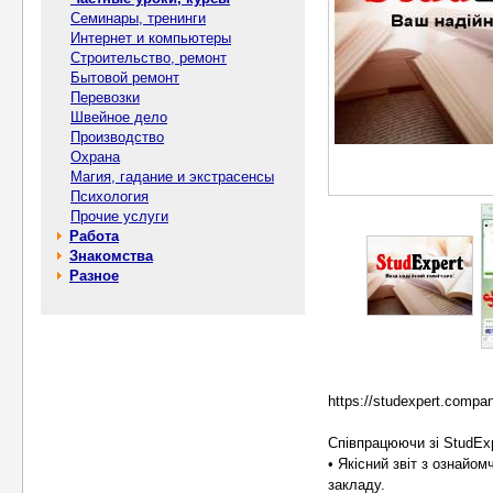
Семинары, тренинги
Интернет и компьютеры
Строительство, ремонт
Бытовой ремонт
Перевозки
Швейное дело
Производство
Охрана
Магия, гадание и экстрасенсы
Психология
Прочие услуги
Работа
Знакомства
Разное
https://studexpert.compan
Співпрацюючи зі StudEx
• Якісний звіт з ознайо
закладу.