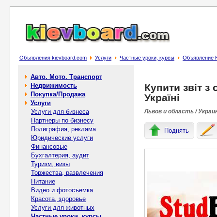
Объявления kievboard.com
Услуги
Частные уроки, курсы
Объявление Ку
Авто. Мото. Транспорт
Недвижимость
Купити звіт з
Покупка/Продажа
Україні
Услуги
Услуги для бизнеса
Львов и область / Украи
Партнеры по бизнесу
Полиграфия, реклама
Поднять
Юридические услуги
Финансовые
Бухгалтерия, аудит
Туризм, визы
Торжества, развлечения
Питание
Видео и фотосъемка
Красота, здоровье
Услуги для животных
Частные уроки, курсы