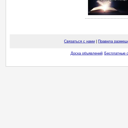
Связаться с нами
|
Правила размещ
Доска объявлений
Бесплатные о
.