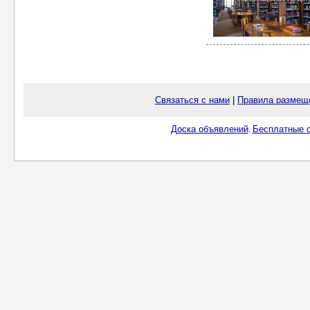
Связаться с нами
|
Правила размещ
Доска объявлений
Бесплатные о
.