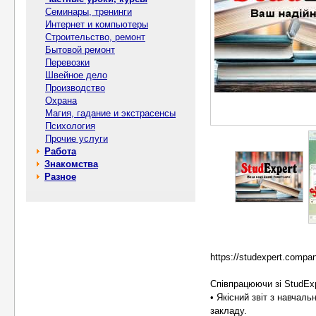
Семинары, тренинги
Интернет и компьютеры
Строительство, ремонт
Бытовой ремонт
Перевозки
Швейное дело
Производство
Охрана
Магия, гадание и экстрасенсы
Психология
Прочие услуги
Работа
Знакомства
Разное
https://studexpert.compan
Співпрацюючи зі StudEx
• Якісний звіт з навчал
закладу.