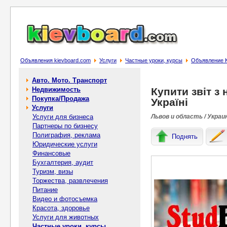
Объявления kievboard.com
Услуги
Частные уроки, курсы
Объявление Ку
Авто. Мото. Транспорт
Недвижимость
Купити звіт з
Покупка/Продажа
Україні
Услуги
Услуги для бизнеса
Львов и область / Украи
Партнеры по бизнесу
Полиграфия, реклама
Поднять
Юридические услуги
Финансовые
Бухгалтерия, аудит
Туризм, визы
Торжества, развлечения
Питание
Видео и фотосъемка
Красота, здоровье
Услуги для животных
Частные уроки, курсы