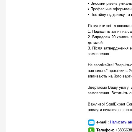
• Високий рівень унікал
• Професійне оформленн
• Постійну підтримку та
Як купити звіт з навчаль
1. Надішліть запит на сай
2. Впродовж 20 хвилин 
деталей.
3. Після затвердження е
замовлення.
Не зволікайте! Зверніть
навчальної практики в У
впливають на його варті
Звертаємо Вашу увагу, 
замовлення. Встигніть с
Важливо! StudExpert Co
послуги виключно з пошу
e-mail:
Написать ав
Телефон:
+3806638