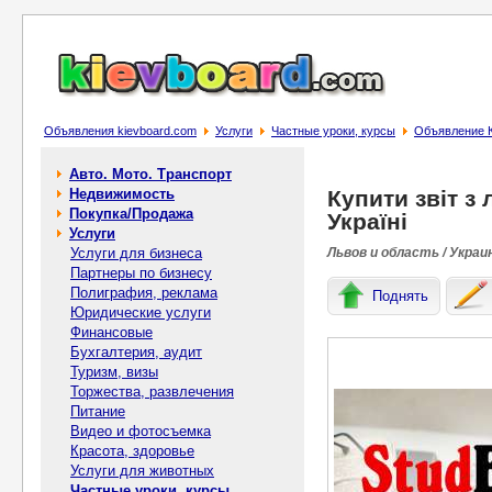
Объявления kievboard.com
Услуги
Частные уроки, курсы
Объявление Ку
Авто. Мото. Транспорт
Недвижимость
Купити звіт з
Покупка/Продажа
Україні
Услуги
Услуги для бизнеса
Львов и область / Украи
Партнеры по бизнесу
Полиграфия, реклама
Поднять
Юридические услуги
Финансовые
Бухгалтерия, аудит
Туризм, визы
Торжества, развлечения
Питание
Видео и фотосъемка
Красота, здоровье
Услуги для животных
Частные уроки, курсы