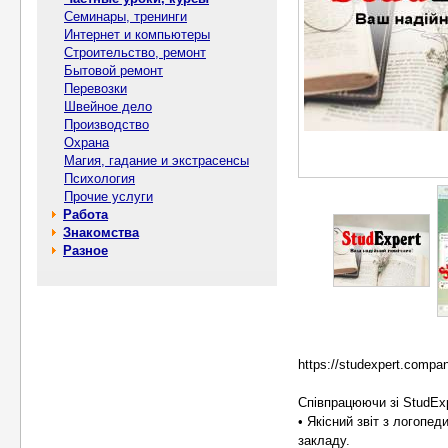
Семинары, тренинги
Интернет и компьютеры
Строительство, ремонт
Бытовой ремонт
Перевозки
Швейное дело
Производство
Охрана
Магия, гадание и экстрасенсы
Психология
Прочие услуги
Работа
Знакомства
Разное
https://studexpert.compan
Співпрацюючи зі StudEx
• Якісний звіт з логопе
закладу.