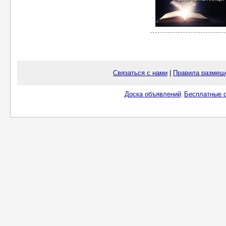
Связаться с нами
|
Правила размещ
Доска объявлений
Бесплатные о
.