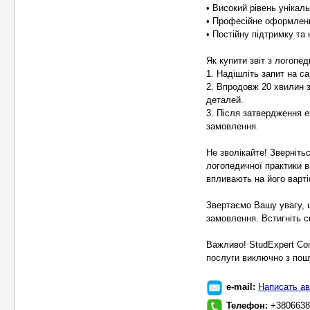
• Високий рівень унікал
• Професійне оформленн
• Постійну підтримку та
Як купити звіт з логопед
1. Надішліть запит на сай
2. Впродовж 20 хвилин 
деталей.
3. Після затвердження е
замовлення.
Не зволікайте! Зверніть
логопедичної практики в
впливають на його варті
Звертаємо Вашу увагу, 
замовлення. Встигніть с
Важливо! StudExpert Co
послуги виключно з пошу
e-mail:
Написать ав
Телефон:
+3806638