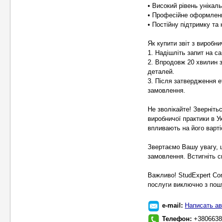
• Високий рівень унікал
• Професійне оформленн
• Постійну підтримку та
Як купити звіт з виробни
1. Надішліть запит на сай
2. Впродовж 20 хвилин 
деталей.
3. Після затвердження е
замовлення.
Не зволікайте! Зверніть
виробничої практики в У
впливають на його варті
Звертаємо Вашу увагу, 
замовлення. Встигніть с
Важливо! StudExpert Co
послуги виключно з пошу
e-mail:
Написать ав
Телефон:
+3806638