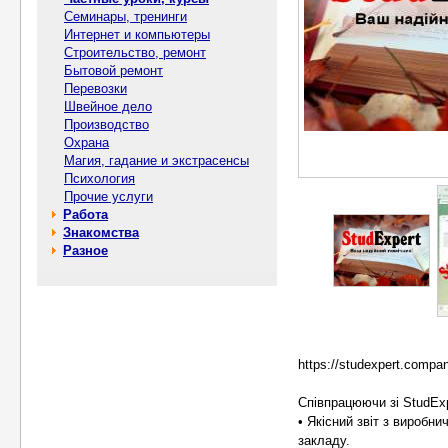
Семинары, тренинги
Интернет и компьютеры
Строительство, ремонт
Бытовой ремонт
Перевозки
Швейное дело
Производство
Охрана
Магия, гадание и экстрасенсы
Психология
Прочие услуги
Работа
Знакомства
Разное
https://studexpert.company
Співпрацюючи зі StudEx
• Якісний звіт з виробн
закладу.