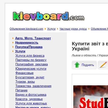
Объявления kievboard.com
Услуги
Частные уроки, курсы
Объявление Ку
Авто. Мото. Транспорт
Недвижимость
Купити звіт з
Покупка/Продажа
Україні
Услуги
Услуги для бизнеса
Львов и область / Украи
Партнеры по бизнесу
Полиграфия, реклама
Поднять
Юридические услуги
Финансовые
Бухгалтерия, аудит
Туризм, визы
Торжества, развлечения
Питание
Видео и фотосъемка
Красота, здоровье
Услуги для животных
Частные уроки, курсы