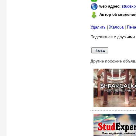
web адрес:
studexpe
Автор объявлени
Удалить
|
Жалоба
|
Печа
Поделиться с друзьями 
Другие похожие объяв