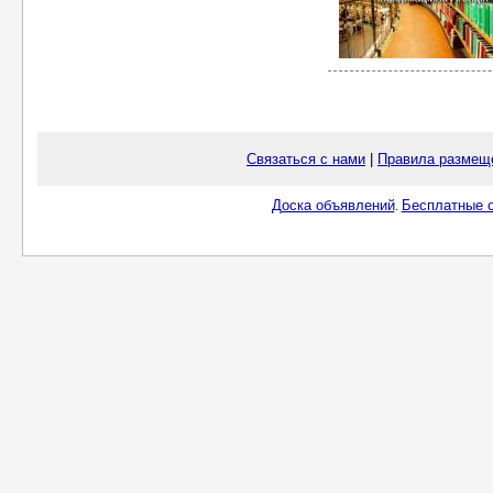
Связаться с нами
|
Правила размещ
Доска объявлений
Бесплатные о
.