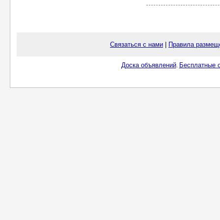
Связаться с нами
|
Правила размещ
Доска объявлений
Бесплатные о
.