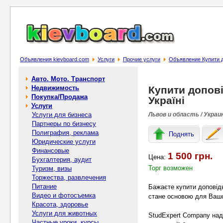
Объявления kievboard.com
Услуги
Прочие услуги
Объявление Купити до
Авто. Мото. Транспорт
Недвижимость
Купити допові
Покупка/Продажа
Україні
Услуги
Услуги для бизнеса
Львов и область / Украи
Партнеры по бизнесу
Полиграфия, реклама
Поднять
Юридические услуги
Финансовые
1 500 грн.
Цена:
Бухгалтерия, аудит
Торг возможен
Туризм, визы
Торжества, развлечения
Питание
Бажаєте купити доповідь 
Видео и фотосъемка
стане основою для Вашо
Красота, здоровье
Услуги для животных
StudExpert Company над
Частные уроки, курсы