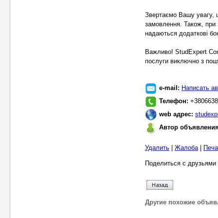
Звертаємо Вашу увагу, 
замовлення. Також, при 
надаються додаткові бон
Важливо! StudExpert Co
послуги виключно з пошу
e-mail:
Написать ав
Телефон:
+3806638
web адрес:
studexp
Автор объявлени
Удалить
|
Жалоба
|
Печа
Поделиться с друзьями 
Другие похожие объяв