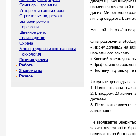
дисертації без використ
Семинары, тренинги
написання дисертацій в 
Интернет и компьютеры
даних. Ми ретельно розк
Строительство, ремонт
які відповідають Всім а
Бытовой ремонт
Перевозки
Наш сайт: https://studexp
Швейное дело
Производство
Співпрацюючи зі StudEx
Охрана
• Якісну доповідь на за
Магия, гадание и экстрасенсы
навчального закладу.
Психология
• Високий рівень унікал
Прочие услуги
• Професійне оформленн
Работа
• Постійну підтримку та
Знакомства
Разное
Як купити доповідь на за
1. Надішліть запит на са
2. Впродовж 20 хвилин 
деталей.
3. Після затвердження е
замовлення.
Не зволікайте! Зверніть
захист дисертації в Укр
впливають на його варті