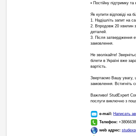
• Постійну підтримку та
Як купити відповіді на бі
1. Надішліть запит на сай
2. Впродовж 20 хвилин 
деталей.
3. Після затвердження е
замовлення.
Не зволікайте! Зверніть
білети в Україні вже за
вартість.
Звертаємо Вашу увагу, 
замовлення. Встигніть с
Важливо! StudExpert Co
послуги виключно з пошу
e-mail:
Написать ав
Телефон:
+3806638
web адрес:
studexp