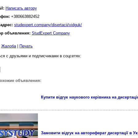
il:
Написать автору
ефон:
+380663882452
 адрес:
studexpert.company/disertacii/vidguk/
ор объявления:
StudExpert Company
|
Жалоба
|
Печать
ся с друзьями и подписчиками в соцсетях:
похожие объявления:
Купити відгук наукового керівника на дисертаці
Замовити відгук на автореферат дисертації в Ук