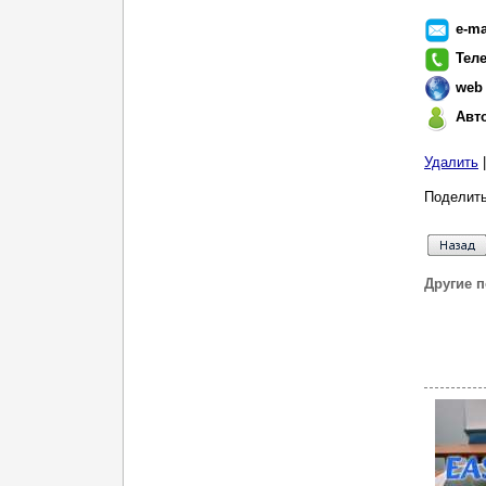
e-ma
Тел
web
Авт
Удалить
Поделить
Другие 