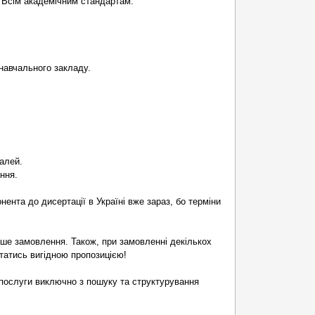
ь Всім академічним стандартам.
 навчального закладу.
алей.
ння.
ента до дисертації в Україні вже зараз, бо терміни
рше замовлення. Також, при замовленні декількох
статись вигідною пропозицією!
послуги виключно з пошуку та структурування