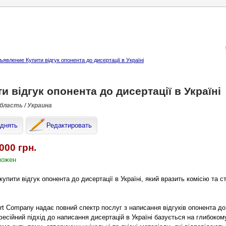
явление Купити відгук опонента до дисертації в Україні
и відгук опонента до дисертації в Україні
область / Украина
днять
Редактировать
000 грн.
можен
упити відгук опонента до дисертації в Україні, який вразить комісію та
rt Company надає повний спектр послуг з написання відгуків опонента до 
есійний підхід до написання дисертацій в Україні базується на глибоко