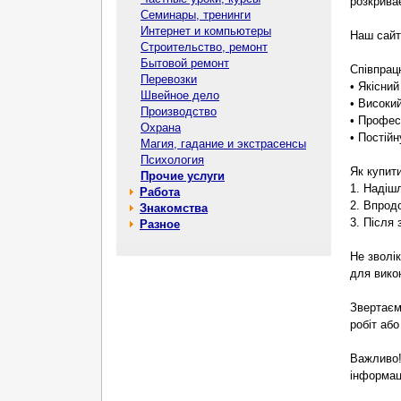
розкрива
Семинары, тренинги
Интернет и компьютеры
Наш сайт:
Строительство, ремонт
Бытовой ремонт
Співпрац
Перевозки
• Якісни
Швейное дело
• Високий
Производство
• Профес
Охрана
• Постій
Магия, гадание и экстрасенсы
Психология
Як купити
Прочие услуги
1. Надішл
Работа
2. Впрод
Знакомства
3. Після
Разное
Не зволік
для вико
Звертаєм
робіт аб
Важливо!
інформаці