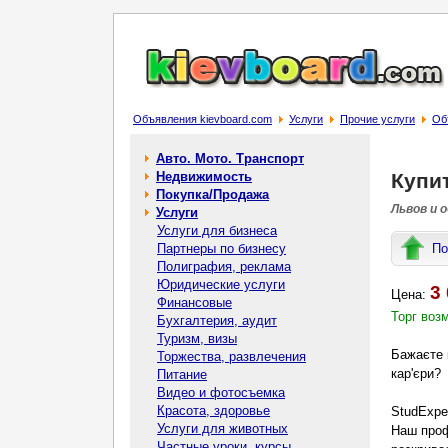
Объявления kievboard.com
Услуги
Прочие услуги
Объ
Авто. Мото. Транспорт
Недвижимость
Купит
Покупка/Продажа
Львов и 
Услуги
Услуги для бизнеса
Партнеры по бизнесу
По
Полиграфия, реклама
Юридические услуги
3 
Цена:
Финансовые
Торг воз
Бухгалтерия, аудит
Туризм, визы
Бажаєте к
Торжества, развлечения
кар'єри?
Питание
Видео и фотосъемка
Красота, здоровье
StudExpe
Услуги для животных
Наш проф
Частные уроки, курсы