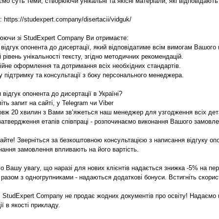
ємо суть теми, створюючи унікальні та якісні матеріали, які відповідают
 https://studexpert.company/disertacii/vidguk/
юючи зі StudExpert Company Ви отримаєте:
й відгук опонента до дисертації, який відповідатиме всім вимогам Вашого
 рівень унікальності тексту, згідно методичних рекомендацій.
ійне оформлення та дотримання всіх необхідних стандартів.
ну підтримку та консультації з боку персонального менеджера.
 відгук опонента до дисертації в Україні?
іть запит на сайті, у Telegram чи Viber
овж 20 хвилин з Вами зв’яжеться наш менеджер для узгодження всіх дет
 затвердження етапів співпраці - розпочинаємо виконання Вашого замовле
айте! Зверніться за безкоштовною консультацією з написання відгуку опон
нання замовлення впливають на його вартість.
о Вашу увагу, що наразі для нових клієнтів надається знижка -5% на пе
о разом з одногрупниками - надаються додаткові бонуси. Встигніть скори
 StudExpert Company не продає жодних документів про освіту! Надаємо 
ї в якості прикладу.