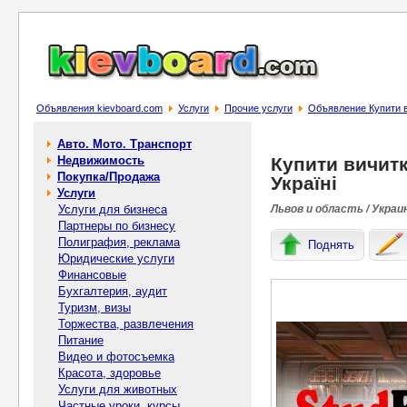
Объявления kievboard.com
Услуги
Прочие услуги
Объявление Купити ви
Авто. Мото. Транспорт
Недвижимость
Купити вичитк
Покупка/Продажа
Україні
Услуги
Услуги для бизнеса
Львов и область / Украи
Партнеры по бизнесу
Полиграфия, реклама
Поднять
Юридические услуги
Финансовые
Бухгалтерия, аудит
Туризм, визы
Торжества, развлечения
Питание
Видео и фотосъемка
Красота, здоровье
Услуги для животных
Частные уроки, курсы