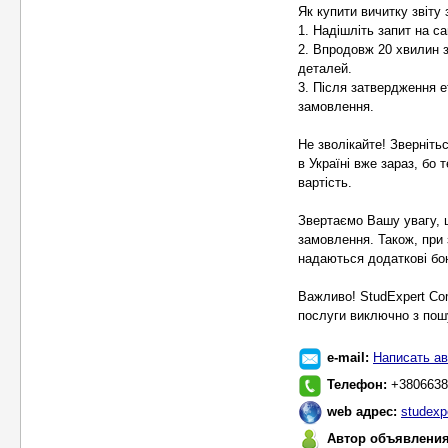
Як купити вичитку звіту 
1. Надішліть запит на са
2. Впродовж 20 хвилин 
деталей.
3. Після затвердження е
замовлення.
Не зволікайте! Зверніть
в Україні вже зараз, бо
вартість.
Звертаємо Вашу увагу, 
замовлення. Також, при 
надаються додаткові бон
Важливо! StudExpert Co
послуги виключно з пошу
e-mail:
Написать ав
Телефон:
+3806638
web адрес:
studexp
Автор объявлени