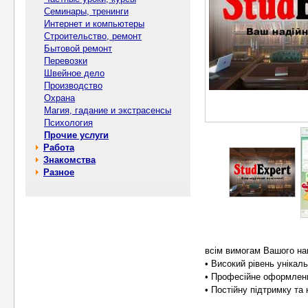
Семинары, тренинги
Интернет и компьютеры
Строительство, ремонт
Бытовой ремонт
Перевозки
Швейное дело
Производство
Охрана
Магия, гадание и экстрасенсы
Психология
Прочие услуги
Работа
Знакомства
Разное
всім вимогам Вашого на
• Високий рівень унікал
• Професійне оформленн
• Постійну підтримку та