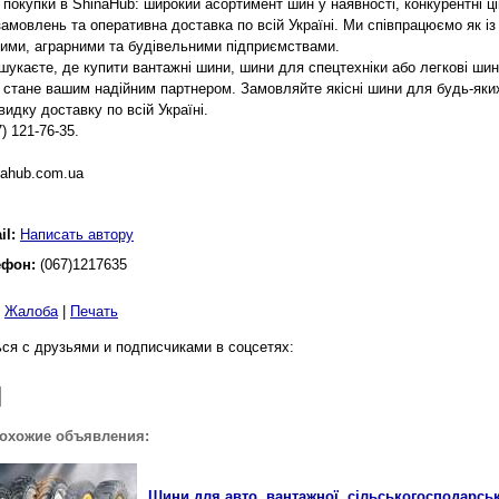
 покупки в ShinaHub: широкий асортимент шин у наявності, конкурентні ц
замовлень та оперативна доставка по всій Україні. Ми співпрацюємо як із
ними, аграрними та будівельними підприємствами.
шукаєте, де купити вантажні шини, шини для спецтехніки або легкові шини
 стане вашим надійним партнером. Замовляйте якісні шини для будь-яких
видку доставку по всій Україні.
7) 121-76-35.
nahub.com.ua
il:
Написать автору
ефон:
(067)1217635
|
Жалоба
|
Печать
ся с друзьями и подписчиками в соцсетях:
похожие объявления:
Шини для авто, вантажної, сільськогосподарсько