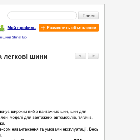
Поиск
Мой профиль
Разместить объявление
ві шини ShinaHub
а легкові шини
опонує широкий вибір вантажних шин, шин для
влені моделі для вантажних автомобілів, тягачів,
ки.
дексом навантаження та умовами експлуатації. Весь
.