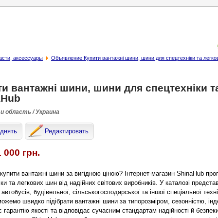
асти, аксессуары
Объявление Купити вантажні шини, шини для спецтехніки та легко
и вантажні шини, шини для спецтехніки т
aHub
и область / Украина
днять
Редактировать
1 000 грн.
 купити вантажні шини за вигідною ціною? Інтернет-магазин ShinaHub пр
ки та легкових шин від надійних світових виробників. У каталозі предста
 автобусів, будівельної, сільськогосподарської та іншої спеціальної техні
ожемо швидко підібрати вантажні шини за типорозміром, сезонністю, ін
 гарантію якості та відповідає сучасним стандартам надійності й безпеки