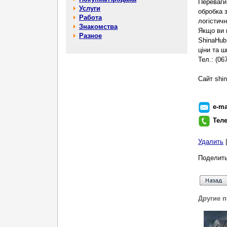
Переваги
Услуги
обробка 
Работа
логістич
Знакомства
Якщо ви 
Разное
ShinaHub
ціни та ш
Тел.: (06
Cайт shi
e-ma
Тел
Удалить
Поделить
Другие 