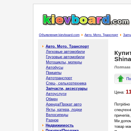
Объявления kievboard.com
Авто. Мото. Транспорт
Запч
Авто. Мото. Транспорт
Легковые автомобили
Купит
Грузовые автомобили
Shin
Мотоциклы, мопеды
Автобусы
Полтава 
Прицепы
Автотранспорт
По
Спец-, cельхозтехника
Запчасти, аксессуары
1
Цена:
Автоуслуги
Обмен
Аренда/Прокат авто
Потрібно
Яхты, катера, лодки
спецтехні
Велосипеды
причепів,
Разное
Ми допом
Недвижимость
товар має
Покупка/Продажа