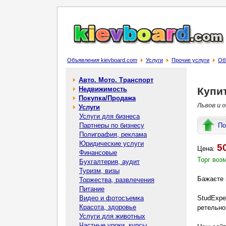
Объявления kievboard.com
Услуги
Прочие услуги
Об
Авто. Мото. Транспорт
Недвижимость
Купит
Покупка/Продажа
Львов и 
Услуги
Услуги для бизнеса
Партнеры по бизнесу
По
Полиграфия, реклама
Юридические услуги
5
Цена:
Финансовые
Торг воз
Бухгалтерия, аудит
Туризм, визы
Бажаєте 
Торжества, развлечения
Питание
Видео и фотосъемка
StudExpe
Красота, здоровье
ретельно
Услуги для животных
Частные уроки, курсы