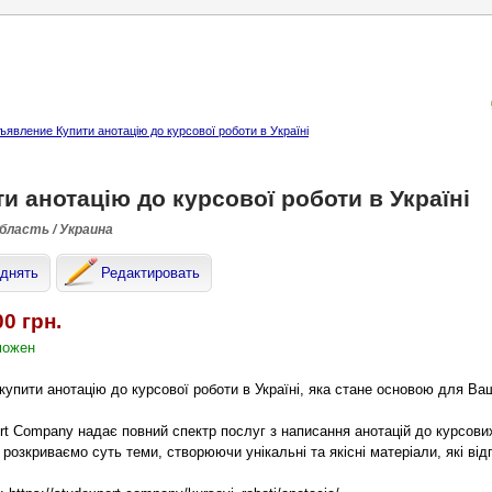
ъявление Купити анотацію до курсової роботи в Україні
и анотацію до курсової роботи в Україні
область / Украина
днять
Редактировать
00 грн.
можен
купити анотацію до курсової роботи в Україні, яка стане основою для Ваш
rt Company надає повний спектр послуг з написання анотацій до курсових
 розкриваємо суть теми, створюючи унікальні та якісні матеріали, які в