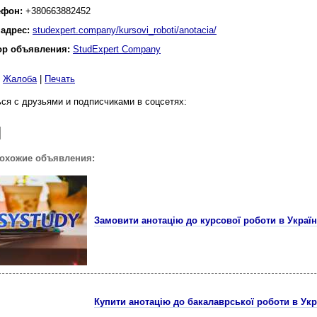
ефон:
+380663882452
 адрес:
studexpert.company/kursovi_roboti/anotacia/
ор объявления:
StudExpert Company
|
Жалоба
|
Печать
ся с друзьями и подписчиками в соцсетях:
похожие объявления:
Замовити анотацію до курсової роботи в Україн
Купити анотацію до бакалаврської роботи в Укр