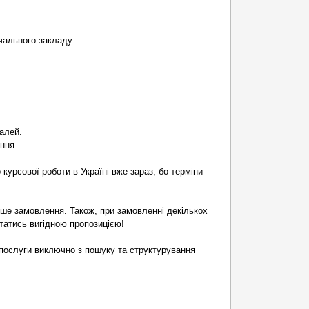
чального закладу.
алей.
ння.
курсової роботи в Україні вже зараз, бо терміни
рше замовлення. Також, при замовленні декількох
статись вигідною пропозицією!
послуги виключно з пошуку та структурування