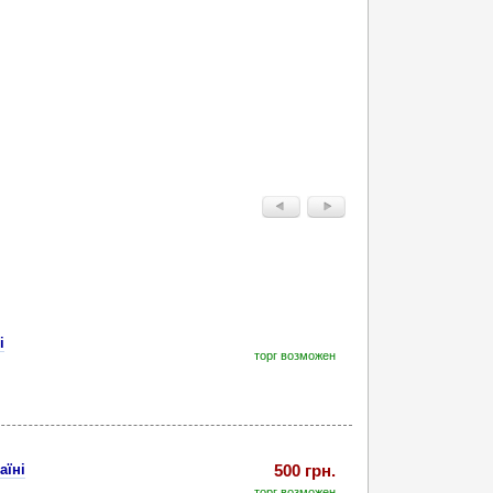
і
торг возможен
аїні
500 грн.
торг возможен