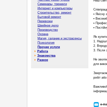
Наш сайт:
Семинары, тренинги
Интернет и компьютеры
Співпрац
Строительство, ремонт
• Якісну
Бытовой ремонт
• Високий
Перевозки
• Профес
Швейное дело
• Постій
Производство
Охрана
Як купити
Магия, гадание и экстрасенсы
1. Надішл
Психология
2. Впрод
Прочие услуги
3. Після
Работа
Знакомства
Не зволік
Разное
для вико
Звертаєм
робіт аб
Важливо!
інформаці
e-ma