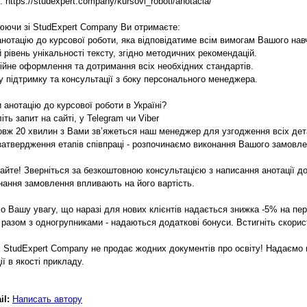
 https://studexpert.company/kursovi_roboti/anotacia/
юючи зі StudExpert Company Ви отримаєте:
 анотацію до курсової роботи, яка відповідатиме всім вимогам Вашого нав
 рівень унікальності тексту, згідно методичних рекомендацій.
ійне оформлення та дотримання всіх необхідних стандартів.
ну підтримку та консультації з боку персонального менеджера.
 анотацію до курсової роботи в Україні?
іть запит на сайті, у Telegram чи Viber
овж 20 хвилин з Вами зв’яжеться наш менеджер для узгодження всіх дет
 затвердження етапів співпраці - розпочинаємо виконання Вашого замовле
айте! Зверніться за безкоштовною консультацією з написання анотації до 
нання замовлення впливають на його вартість.
о Вашу увагу, що наразі для нових клієнтів надається знижка -5% на пе
о разом з одногрупниками - надаються додаткові бонуси. Встигніть скори
 StudExpert Company не продає жодних документів про освіту! Надаємо 
ї в якості прикладу.
il:
Написать автору