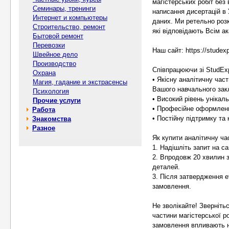
магістерських робіт без
Семинары, тренинги
написання дисертацій в 
Интернет и компьютеры
даних. Ми ретельно розк
Строительство, ремонт
які відповідають Всім а
Бытовой ремонт
Перевозки
Наш сайт: https://studexpe
Швейное дело
Производство
Співпрацюючи зі StudEx
Охрана
• Якісну аналітичну час
Магия, гадание и экстрасенсы
Вашого навчального зак
Психология
• Високий рівень унікал
Прочие услуги
• Професійне оформленн
Работа
• Постійну підтримку та
Знакомства
Разное
Як купити аналітичну час
1. Надішліть запит на са
2. Впродовж 20 хвилин 
деталей.
3. Після затвердження е
замовлення.
Не зволікайте! Зверніть
частини магістерської р
замовлення впливають н