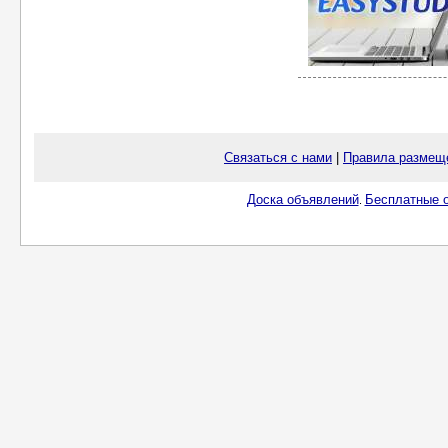
Связаться с нами
|
Правила размещ
Доска объявлений
Бесплатные о
.