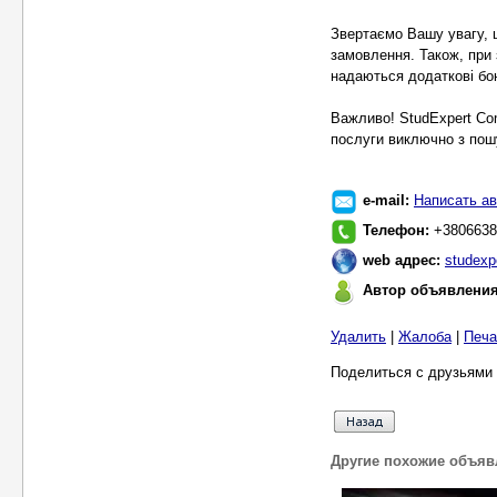
Звертаємо Вашу увагу, 
замовлення. Також, при 
надаються додаткові бон
Важливо! StudExpert Co
послуги виключно з пошу
e-mail:
Написать ав
Телефон:
+3806638
web адрес:
studexpe
Автор объявлени
Удалить
|
Жалоба
|
Печа
Поделиться с друзьями 
Другие похожие объяв