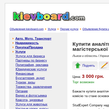
Объявления kievboard.com
Услуги
Прочие услуги
Объявление Купити ан
Авто. Мото. Транспорт
Недвижимость
Купити аналіт
Покупка/Продажа
магістерської
Услуги
Услуги для бизнеса
Львов и область / Украи
Партнеры по бизнесу
Полиграфия, реклама
Поднять
Юридические услуги
Финансовые
3 000 грн.
Цена:
Бухгалтерия, аудит
Торг возможен
Туризм, визы
Торжества, развлечения
Питание
Бажаєте купити аналітич
Видео и фотосъемка
комісію та стане осново
Красота, здоровье
Услуги для животных
StudExpert Company над
Частные уроки, курсы