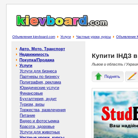
Объявления kievboard.com
Услуги
Частные уроки, курсы
Объявление К
Авто. Мото. Транспорт
Недвижимость
Купити ІНДЗ в
Покупка/Продажа
Львов и область / Украи
Услуги
Услуги для бизнеса
Партнеры по бизнесу
Поднять
Полиграфия, реклама
Юридические услуги
Финансовые
Бухгалтерия, аудит
Туризм, визы
Торжества, развлечения
Питание
Видео и фотосъемка
Красота, здоровье
Услуги для животных
Частные уроки, курсы