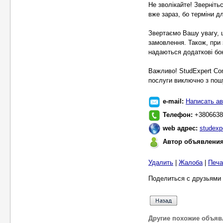
Не зволікайте! Зверніть
вже зараз, бо терміни д
Звертаємо Вашу увагу, 
замовлення. Також, при 
надаються додаткові бон
Важливо! StudExpert Co
послуги виключно з пошу
e-mail:
Написать ав
Телефон:
+3806638
web адрес:
studexp
Автор объявлени
Удалить
|
Жалоба
|
Печа
Поделиться с друзьями 
Другие похожие объяв