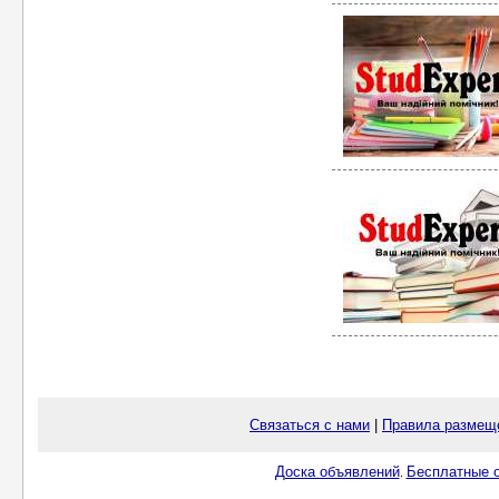
Связаться с нами
|
Правила размещ
Доска объявлений
Бесплатные о
.