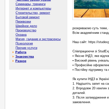
Семинары, тренинги
Интернет и компьютеры
Строительство, ремонт
Бытовой ремонт
Перевозки
Швейное дело
розкриваємо суть теми, 
Производство
Всім академічним станд
Охрана
Магия, гадание и экстрасенсы
Наш сайт: https://studex
Психология
Прочие услуги
Співпрацюючи зі StudEx
Работа
• Якісне ІНДЗ, яке відп
Знакомства
• Високий рівень унікал
Разное
• Професійне оформленн
• Постійну підтримку та
Як купити ІНДЗ в Україні
1. Надішліть запит на са
2. Впродовж 20 хвилин 
деталей.
3. Після затвердження е
замовлення.