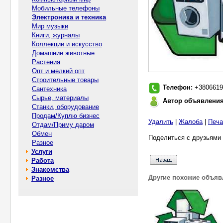
Мобильные телефоны
Электроника и техника
Мир музыки
Книги, журналы
Коллекции и искусство
Домашние животные
Растения
Опт и мелкий опт
Строительные товары
Телефон:
+3806619
Сантехника
Сырье, материалы
Автор объявлени
Станки, оборудование
Продам/Куплю бизнес
Удалить
|
Жалоба
|
Печа
Отдам/Приму даром
Обмен
Поделиться с друзьями 
Разное
Услуги
Работа
Знакомства
Другие похожие объяв
Разное