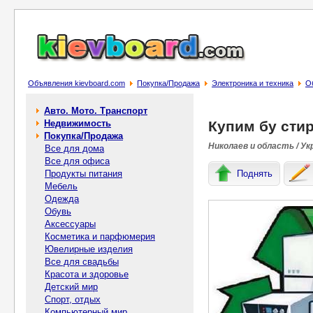
Объявления kievboard.com
Покупка/Продажа
Электроника и техника
О
Авто. Мото. Транспорт
Недвижимость
Купим бу стир
Покупка/Продажа
Николаев и область / Ук
Все для дома
Все для офиса
Продукты питания
Поднять
Мебель
Одежда
Обувь
Аксессуары
Косметика и парфюмерия
Ювелирные изделия
Все для свадьбы
Красота и здоровье
Детский мир
Спорт, отдых
Компьютерный мир