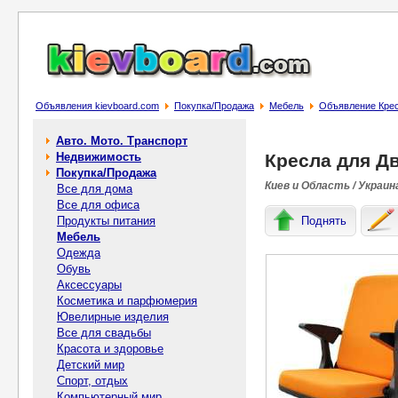
Объявления kievboard.com
Покупка/Продажа
Мебель
Объявление Крес
Авто. Мото. Транспорт
Недвижимость
Кресла для Д
Покупка/Продажа
Киев и Область / Украин
Все для дома
Все для офиса
Продукты питания
Поднять
Мебель
Одежда
Обувь
Аксессуары
Косметика и парфюмерия
Ювелирные изделия
Все для свадьбы
Красота и здоровье
Детский мир
Спорт, отдых
Компьютерный мир