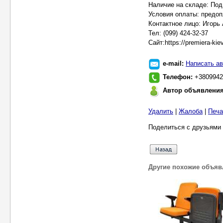
Наличие на складе: Под
Условия оплаты: предоп
Контактное лицо: Игорь
Тел: (099) 424-32-37
Сайт:https://premiera-kie
e-mail:
Написать ав
Телефон:
+3809942
Автор объявлени
Удалить
|
Жалоба
|
Печа
Поделиться с друзьями 
Другие похожие объяв