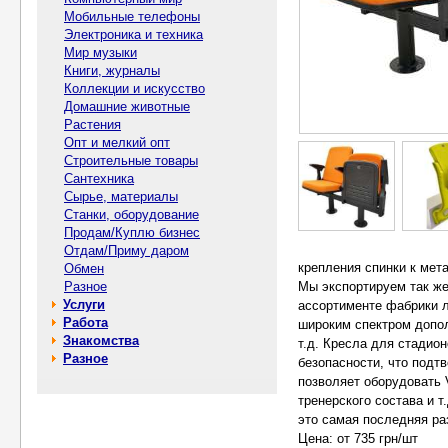
Мобильные телефоны
Электроника и техника
Мир музыки
Книги, журналы
Коллекции и искусство
Домашние животные
Растения
Опт и мелкий опт
Строительные товары
Сантехника
Сырье, материалы
Станки, оборудование
Продам/Куплю бизнес
Отдам/Приму даром
крепления спинки к мет
Обмен
Разное
Мы экспортируем так же
Услуги
ассортименте фабрики л
Работа
широким спектром допол
Знакомства
т.д. Кресла для стадио
Разное
безопасности, что под
позволяет оборудовать 
тренерского состава и 
это самая последняя ра
Цена: от 735 грн/шт