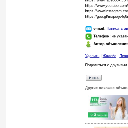
https://www.facebook.com
https://www.youtube.c
https://www.instagram.co
https://goo.gl/maps/jo4
e-mail:
Написать ав
Телефон:
не указа
Автор объявлени
Удалить
|
Жалоба
|
Печа
Поделиться с друзьями 
Другие похожие объяв