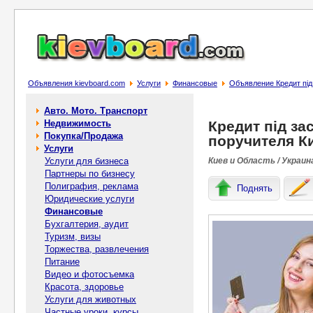
Объявления kievboard.com
Услуги
Финансовые
Объявление Кредит під 
Авто. Мото. Транспорт
Недвижимость
Кредит під за
Покупка/Продажа
поручителя Ки
Услуги
Услуги для бизнеса
Киев и Область / Украин
Партнеры по бизнесу
Полиграфия, реклама
Поднять
Юридические услуги
Финансовые
Бухгалтерия, аудит
Туризм, визы
Торжества, развлечения
Питание
Видео и фотосъемка
Красота, здоровье
Услуги для животных
Частные уроки, курсы