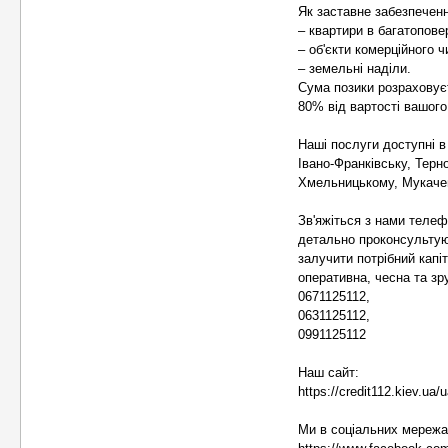
Як заставне забезпеченн
– квартири в багатоповер
– об'єкти комерційного 
– земельні наділи.
Сума позики розраховуєт
80% від вартості вашого 
Наші послуги доступні в 
Івано-Франківську, Терно
Хмельницькому, Мукачев
Зв'яжіться з нами телеф
детально проконсультую
залучити потрібний капі
оперативна, чесна та зр
0671125112,
0631125112,
0991125112
Наш сайт:
https://credit112.kiev.ua/
Ми в соціальних мережа