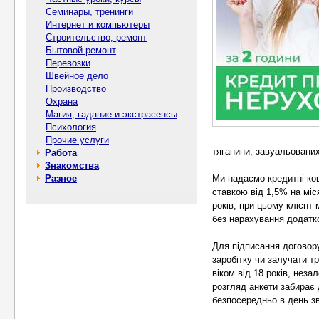
Семинары, тренинги
Интернет и компьютеры
Строительство, ремонт
Бытовой ремонт
Перевозки
Швейное дело
Производство
Охрана
Магия, гадание и экстрасенсы
Психология
Прочие услуги
тяганини, завуальованих
Работа
Знакомства
Разное
Ми надаємо кредитні кош
ставкою від 1,5% на міся
років, при цьому клієнт
без нарахування додатко
Для підписання договору
заробітку чи залучати т
віком від 18 років, неза
розгляд анкети забирає 
безпосередньо в день з