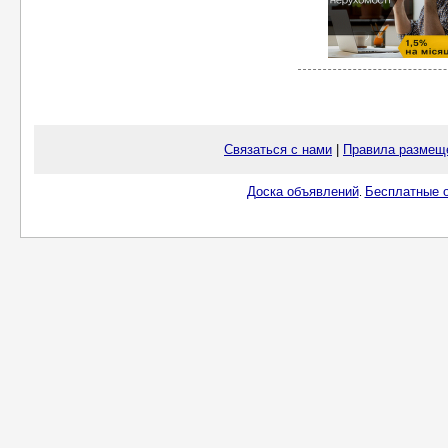
Связаться с нами
|
Правила размещ
Доска объявлений
Бесплатные о
.