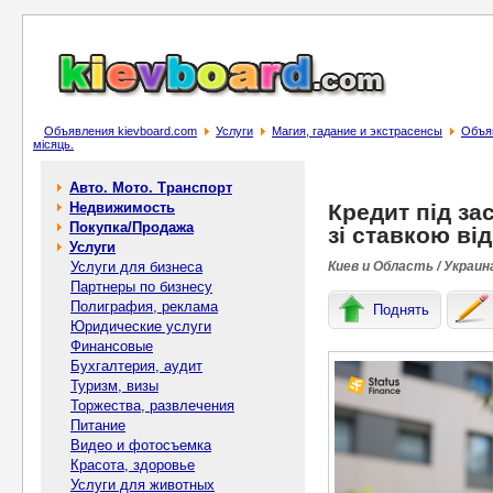
Объявления kievboard.com
Услуги
Магия, гадание и экстрасенсы
Объяв
місяць.
Авто. Мото. Транспорт
Недвижимость
Кредит під за
Покупка/Продажа
зі ставкою від
Услуги
Услуги для бизнеса
Киев и Область / Украин
Партнеры по бизнесу
Полиграфия, реклама
Поднять
Юридические услуги
Финансовые
Бухгалтерия, аудит
Туризм, визы
Торжества, развлечения
Питание
Видео и фотосъемка
Красота, здоровье
Услуги для животных