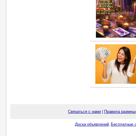
Связаться с нами
|
Правила размещ
Доска объявлений
Бесплатные о
.