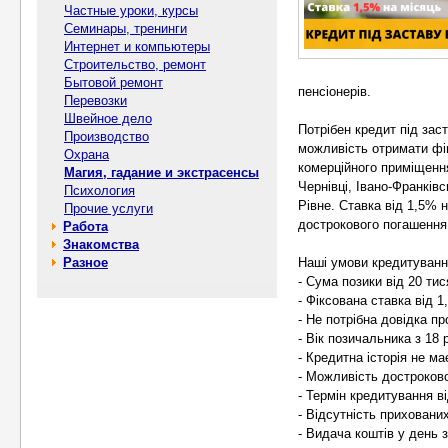
Частные уроки, курсы
Семинары, тренинги
Интернет и компьютеры
Строительство, ремонт
Бытовой ремонт
пенсіонерів.
Перевозки
Швейное дело
Потрібен кредит під зас
Производство
можливість отримати фі
Охрана
комерційного приміщення 
Магия, гадание и экстрасенсы
Чернівці, Івано-Франків
Психология
Рівне. Ставка від 1,5% 
Прочие услуги
дострокового погашення
Работа
Знакомства
Разное
Наші умови кредитуванн
- Сума позики від 20 тис
- Фіксована ставка від 1
- Не потрібна довідка пр
- Вік позичальника з 18 р
- Кредитна історія не ма
- Можливість достроков
- Термін кредитування ві
- Відсутність прихованих
- Видача коштів у день 