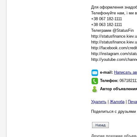
Для оформлення знадобл
Телефонуйте нам, і ми в
+38 067 182-1111
+38 063 182-1111
Телеграмм @StatusFin
http://statusfinance.kiev.u
http://statusfinance.kiev
http://facebook.com/cred
http://instagram.com/stat
http://youtube.com/cha
e-mail:
Написать ав
Телефон:
06718211
Автор объявлени
Удалить
|
Жалоба
|
Печа
Поделиться с друзьями 
Другие похожие объяв