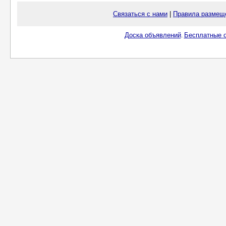
Связаться с нами
|
Правила размещ
Доска объявлений
Бесплатные о
.