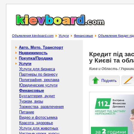
Объявления kievboard.com
Услуги
Финансовые
Объявление Кредит під 
Авто. Мото. Транспорт
Недвижимость
Кредит під за
Покупка/Продажа
у Києві та обл
Услуги
Услуги для бизнеса
Киев и Область / Украин
Партнеры по бизнесу
Полиграфия, реклама
Поднять
Юридические услуги
Финансовые
Бухгалтерия, аудит
Туризм, визы
Торжества, развлечения
Питание
Видео и фотосъемка
Красота, здоровье
Услуги для животных
Частные уроки, курсы