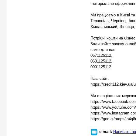
-нотаріальне оформленн
Ми працюємо в Києві та К
Тернопіль, Чернівці, Ів
Хмельницький, Вінниця,
Потрібні кошти на бізнес
Залишайте заявку онла
саме для вас.
0671125112,
0631125112,
0991125112
Наш сайт:
https://credit112.kiev.ua/
Ми в соціальних мережа
https://www.facebook.com
https://www.youtube.c
https://www.instagram.co
https://goo.gl/maps/jo4
e-mail:
Написать ав