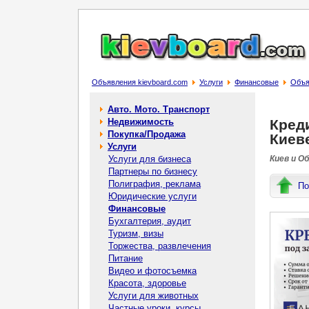
Объявления kievboard.com
Услуги
Финансовые
Объя
Авто. Мото. Транспорт
Недвижимость
Кред
Покупка/Продажа
Киев
Услуги
Услуги для бизнеса
Киев и О
Партнеры по бизнесу
Полиграфия, реклама
По
Юридические услуги
Финансовые
Бухгалтерия, аудит
Туризм, визы
Торжества, развлечения
Питание
Видео и фотосъемка
Красота, здоровье
Услуги для животных
Частные уроки, курсы