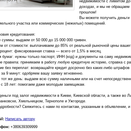
недвижимости с лимитом до 
доходах, и мы не обращаем 
прошлом!
Вы можете получить деньги 
мельного участка или коммерческих (нежилых) помещений.
овия кредитования:
 суммы: выдаем от 50 000 до 15 000 000 гривен.
м от стоимости: выплачиваем до 85% от реальной рыночной цены вашег
процент: фиксированная ставка — всего от 1,5% в месяц.
 бумаг: нужны только паспорт, ИНН (код) и документы на саму недвижи
е правила: принимаем в работу любую кредитную историю, справка с ра
ие без переплат: возвращайте кредит досрочно без каких-либо штрафов
 за 9 минут: одобряем вашу заявку мгновенно.
в тот же день: выдаем всю сумму наличными или на счет непосредствен
 с 18 лет: помогаем даже молодым заемщикам.
еньги под залог недвижимости в Киеве, Киевской области, а также во Л
анковске, Хмельницком, Тернополе и Ужгороде.
дробности? Свяжитесь с нами по контактам, указанным в объявлении, и
il:
Написать автору
ефон:
+380639309999