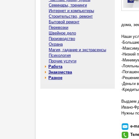
Семинары, тренинги
Интернет и компьютеры
Строительство, ремонт
Бытовой ремонт
дома, зе
Перевозки
Швейное дело
Наши усл
Производство
-Большие
Охрана
-Максиму
Магия, гадание и экстрасенсы
-Низкий 
Психология
-Минимум
Прочие услуги
-Лояльны
Работа
-Погашен
Знакомства
Разное
-Решение
-Деньги 
-Кредиты
Выдаем д
Ивано-Фр
Нужны по
e-ma
Тел