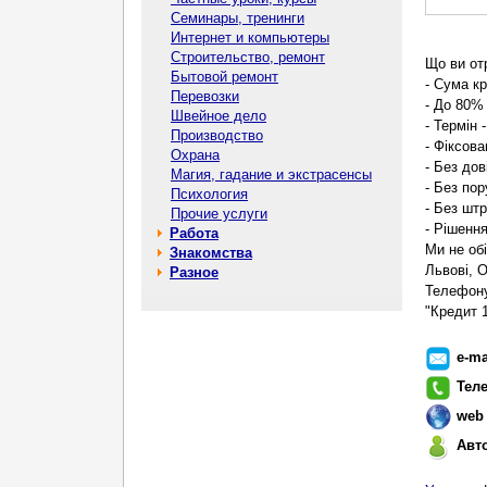
Семинары, тренинги
Интернет и компьютеры
Строительство, ремонт
Що ви от
Бытовой ремонт
- Сума кр
Перевозки
- До 80% 
Швейное дело
- Термін 
Производство
- Фіксова
Охрана
- Без до
Магия, гадание и экстрасенсы
- Без пор
Психология
- Без шт
Прочие услуги
- Рішенн
Работа
Ми не об
Знакомства
Львові, О
Разное
Телефону
"Кредит 1
e-ma
Тел
web
Авт