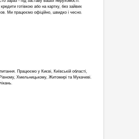
то зараз - під заставу вашої нерухомості.
кредити готівкою або на картку, без зайвих
ов. Ми працюємо офіційно, швидко і чесно.
итання. Працюємо у Києві, Київській області,
і, Рівному, Хмельницькому, Житомирі та Мукачеві.
лікань.