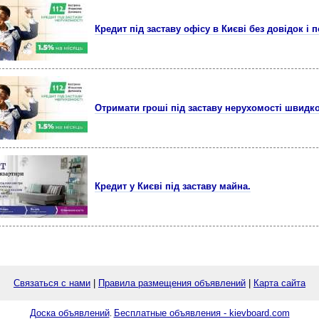
Кредит під заставу офісу в Києві без довідок і 
Отримати гроші під заставу нерухомості швидко
Кредит у Києві під заставу майна.
Связаться с нами
|
Правила размещения объявлений
|
Карта сайта
Доска объявлений
Бесплатные объявления - kievboard.com
.