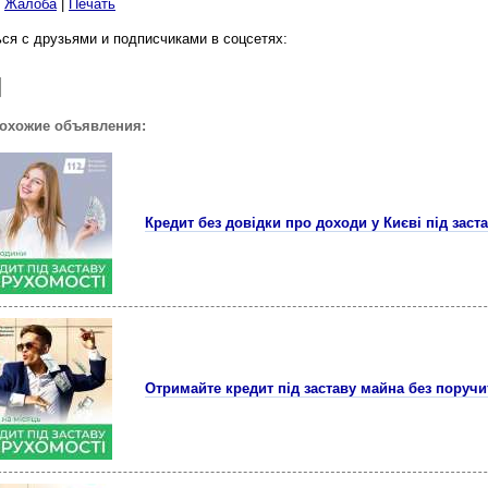
|
Жалоба
|
Печать
ся с друзьями и подписчиками в соцсетях:
похожие объявления:
Кредит без довідки про доходи у Києві під заст
Отримайте кредит під заставу майна без поручит