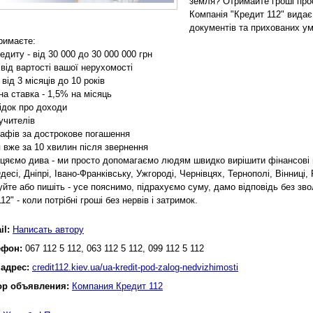
земля? Отримайте гроші прос
Компанія "Кредит 112" видає 
документів та прихованих ум
римаєте:
едиту - від 30 000 до 30 000 000 грн
від вартості вашої нерухомості
- від 3 місяців до 10 років
на ставка - 1,5% на місяць
відок про доходи
учителів
рафів за дострокове погашення
я вже за 10 хвилин після звернення
іцяємо дива - ми просто допомагаємо людям швидко вирішити фінансові п
десі, Дніпрі, Івано-Франківську, Ужгороді, Чернівцях, Тернополі, Вінниц
йте або пишіть - усе пояснимо, підрахуємо суму, дамо відповідь без зво
12" - коли потрібні гроші без нервів і затримок.
il:
Написать автору
ефон:
067 112 5 112, 063 112 5 112, 099 112 5 112
 адрес:
credit112.kiev.ua/ua-kredit-pod-zalog-nedvizhimosti
ор объявления:
Компания Кредит 112