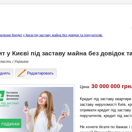
ление Кредит у Києві під заставу майна без довідок та поручителів.
т у Києві під заставу майна без довідок т
бласть / Украина
днять
Редактировать
30 000 000 грн
Цена:
Кредит під заставу квартири
заставу нерухомості Київ, кр
отримати кредит під заставу
поручителів, кредит під зас
Не хочете бігати по банках і