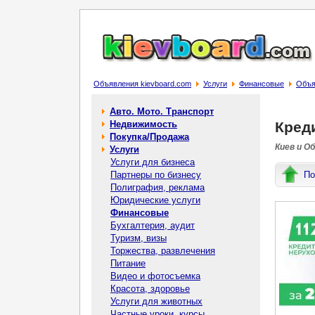
Объявления kievboard.com
Услуги
Финансовые
Объяв
Авто. Мото. Транспорт
Недвижимость
Креди
Покупка/Продажа
Киев и О
Услуги
Услуги для бизнеса
Партнеры по бизнесу
По
Полиграфия, реклама
Юридические услуги
Финансовые
Бухгалтерия, аудит
Туризм, визы
Торжества, развлечения
Питание
Видео и фотосъемка
Красота, здоровье
Услуги для животных
Частные уроки, курсы