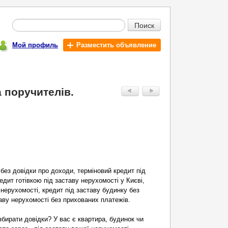
Поиск
Мой профиль
Разместить объявление
а поручителів.
.
 без довідки про доходи, терміновий кредит під
едит готівкою під заставу нерухомості у Києві,
 нерухомості, кредит під заставу будинку без
таву нерухомості без прихованих платежів.
 збирати довідки? У вас є квартира, будинок чи